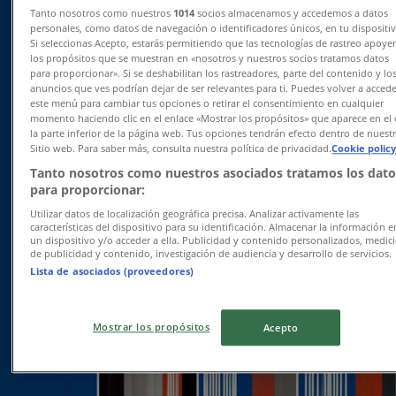
Tanto nosotros como nuestros
1014
socios almacenamos y accedemos a datos
Kategorier:
Sport
personales, como datos de navegación o identificadores únicos, en tu dispositi
Si seleccionas Acepto, estarás permitiendo que las tecnologías de rastreo apoye
los propósitos que se muestran en «nosotros y nuestros socios tratamos datos
Senaste erbjudandet:
2026-07-28
para proporcionar». Si se deshabilitan los rastreadores, parte del contenido y lo
anuncios que ves podrían dejar de ser relevantes para ti. Puedes volver a accede
este menú para cambiar tus opciones o retirar el consentimiento en cualquier
momento haciendo clic en el enlace «Mostrar los propósitos» que aparece en el
la parte inferior de la página web. Tus opciones tendrán efecto dentro de nuest
Sitio web. Para saber más, consulta nuestra política de privacidad.
Cookie polic
Gymgrossisten
Tanto nosotros como nuestros asociados tratamos los dat
para proporcionar:
Upp till 20%!
Utilizar datos de localización geográfica precisa. Analizar activamente las
características del dispositivo para su identificación. Almacenar la información e
un dispositivo y/o acceder a ella. Publicidad y contenido personalizados, medic
Utgår den 11/8
de publicidad y contenido, investigación de audiencia y desarrollo de servicios.
{"numCatalogs":1}
Lista de asociados (proveedores)
Adresser och öppettider
Mostrar los propósitos
Acepto
Gymgrossisten