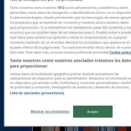
Kategorier:
Sport
Tanto nosotros como nuestros
1012
socios almacenamos y accedemos a datos
personales, como datos de navegación o identificadores únicos, en tu dispositi
Si seleccionas Acepto, estarás permitiendo que las tecnologías de rastreo apoye
Senaste erbjudandet:
2026-07-28
los propósitos que se muestran en «nosotros y nuestros socios tratamos datos
para proporcionar». Si se deshabilitan los rastreadores, parte del contenido y lo
anuncios que ves podrían dejar de ser relevantes para ti. Puedes volver a accede
este menú para cambiar tus opciones o retirar el consentimiento en cualquier
momento haciendo clic en el enlace «Mostrar los propósitos» que aparece en el
la parte inferior de la página web. Tus opciones tendrán efecto dentro de nuest
Sitio web. Para saber más, consulta nuestra política de privacidad.
Cookie polic
Gymgrossisten
Tanto nosotros como nuestros asociados tratamos los dat
para proporcionar:
Upp till 20%!
Utilizar datos de localización geográfica precisa. Analizar activamente las
características del dispositivo para su identificación. Almacenar la información e
Utgår den 11/8
un dispositivo y/o acceder a ella. Publicidad y contenido personalizados, medic
de publicidad y contenido, investigación de audiencia y desarrollo de servicios.
{"numCatalogs":1}
Lista de asociados (proveedores)
Adresser och öppettider
Gymgrossisten
Mostrar los propósitos
Acepto