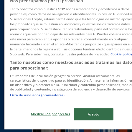
Nos preocupamos por tu privacidad
Senaste erbjudandet:
2026-07-28
Tanto nosotros como nuestros
1012
socios almacenamos y accedemos a datos
personales, como datos de navegación o identificadores únicos, en tu dispositi
Si seleccionas Acepto, estarás permitiendo que las tecnologías de rastreo apoye
los propósitos que se muestran en «nosotros y nuestros socios tratamos datos
para proporcionar». Si se deshabilitan los rastreadores, parte del contenido y lo
anuncios que ves podrían dejar de ser relevantes para ti. Puedes volver a accede
este menú para cambiar tus opciones o retirar el consentimiento en cualquier
Gymgrossisten
momento haciendo clic en el enlace «Mostrar los propósitos» que aparece en el
la parte inferior de la página web. Tus opciones tendrán efecto dentro de nuest
Upp till 20%!
Sitio web. Para saber más, consulta nuestra política de privacidad.
Cookie polic
Tanto nosotros como nuestros asociados tratamos los dat
Utgår den 11/8
para proporcionar:
{"numCatalogs":1}
Utilizar datos de localización geográfica precisa. Analizar activamente las
características del dispositivo para su identificación. Almacenar la información e
un dispositivo y/o acceder a ella. Publicidad y contenido personalizados, medic
Adresser och öppettider
de publicidad y contenido, investigación de audiencia y desarrollo de servicios.
Gymgrossisten
Lista de asociados (proveedores)
Mostrar los propósitos
Acepto
Gymgrossisten