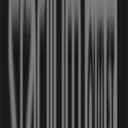
rabatter, utan även detaljerad information om fysiska
butiker i din stad. Utforska katalogerna från
Stadium
Outlet
, hitta butiker i
Uppsala
och upptäck produkter
med stora rabatter för att spara pengar på dina köp
under
augusti
. Dessutom håller vi dig uppdaterad med
exakta platser, öppettider och all viktig information för
en smidig shoppingupplevelse i
Uppsala
.
Missa inte chansen att dra nytta av
erbjudandena
från
Stadium Outlet
i butikerna i
Uppsala
och håll dig
uppdaterad om de bästa priserna under
augusti 2026
.
På Tiendeo hittar du alltid de bästa butikerna och
shoppingmöjligheterna i
Uppsala
. Börja utforska
butikerna och kampanjerna vi har för dig redan nu!
Reklam