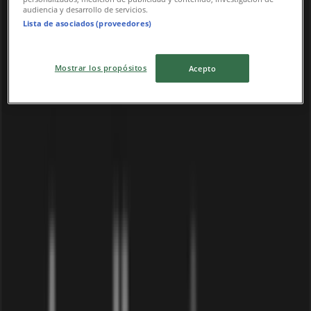
audiencia y desarrollo de servicios.
Lista de asociados (proveedores)
Mostrar los propósitos
Acepto
Vi är på väg att publicera erbjudanden från Stadium
Outlet
Städer med Stadium Outlet-butiker
Stadium Outlet i Ensta (Uppsala)
Stadium Outlet i
Lövstalöt
Stadium Outlet i Länna (Uppsala)
Stadium
Outlet i Järlåsa
Stadium Outlet i Håga (Uppsala)