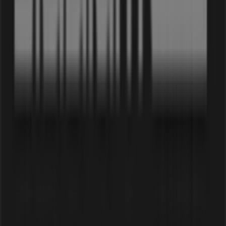
Tiendeo är en del av Shopfully, teknikföretaget som
återuppfinner lokal shopping över hela världen.
Tiendeo
Vad vi gör
Affärslösningar
Nyheter och media
Jobba med oss
Kontakta oss