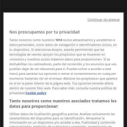
Öppettider, Telefonnummer &
Adresser
Continuar sin aceptar
Tiendeo i Uppsala
»
Sport Erbjudanden i Uppsala
»
Nos preocupamos por tu privacidad
Stadium Outlet i Uppsala
»
Tanto nosotros como nuestros
1014
socios almacenamos y accedemos a
datos personales, como datos de navegación o identificadores únicos, en
Stadium Outlet i Uppsala
tu dispositivo. Si seleccionas Acepto, estarás permitiendo que las
tecnologías de rastreo apoyen los propósitos que se muestran en
«nosotros y nuestros socios tratamos datos para proporcionar». Si se
deshabilitan los rastreadores, parte del contenido y los anuncios que ves
Stadium Outlet
podrían dejar de ser relevantes para ti. Puedes volver a acceder a este
menú para cambiar tus opciones o retirar el consentimiento en cualquier
Rapsgatan 3, Uppsala
momento haciendo clic en el enlace «Mostrar los propósitos» que aparece
en el en la parte inferior de la página web. Tus opciones tendrán efecto
dentro de nuestro Sitio web. Para saber más, consulta nuestra política de
3.3 km
privacidad.
Cookie policy
Stängt
Tanto nosotros como nuestros asociados tratamos los
datos para proporcionar:
Utilizar datos de localización geográfica precisa. Analizar activamente las
características del dispositivo para su identificación. Almacenar la
información en un dispositivo y/o acceder a ella. Publicidad y contenido
Reklam
personalizados, medición de publicidad y contenido, investigación de