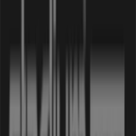
Stadium Outlet i Läby
Stadium Outlet i Lugnet (Uppsala)
Stadium Outlet i Bodarna (Uppsala)
Stadium Outlet i
Kölinge
Stadium Outlet i Lövsta
Stadium Outlet i
Hagby (Uppsala)
Stadium Outlet i Vänge (Uppsala)
Visa fler städer
Andra företag inom Sport i Uppsala
Stadium Outlet
Välkommen till Tiendeo, ditt bästa val för att hitta inte
bara de bästa
erbjudandena
,
katalogerna
och
kampanjerna
, utan också för att upptäcka de mest
framstående butikerna i
Uppsala
. Under
augusti 2026
kan du på vår plattform ta del av de senaste nyheterna
från
Stadium Outlet
, ett av de mest erkända
varumärkena, samt hitta information om de närmaste
butikerna i
Uppsala
.
På Tiendeo får du inte bara tillgång till
kampanjer
och