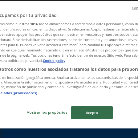
Con
cupamos por tu privacidad
ros como nuestros
1014
socios almacenamos y accedemos a datos personales, como d
 identificadores únicos, en tu dispositivo. Si seleccionas Acepto, estarás permitiendo 
de rastreo apoyen los propósitos que se muestran en «nosotros y nuestros socios trat
ionar». Si se deshabilitan los rastreadores, parte del contenido y los anuncios que ves
antes para ti. Puedes volver a acceder a este menú para cambiar tus opciones o retirar e
to en cualquier momento haciendo clic en el enlace «Mostrar los propósitos» que apar
or de la página web. Tus opciones tendrán efecto dentro de nuestro Sitio web. Para sab
stra política de privacidad.
Cookie policy
sotros como nuestros asociados tratamos los datos para proporc
s de localización geográfica precisa. Analizar activamente las características del disposit
ón. Almacenar la información en un dispositivo y/o acceder a ella. Publicidad y conteni
os, medición de publicidad y contenido, investigación de audiencia y desarrollo de ser
ociados (proveedores)
Mostrar los propósitos
Acepto