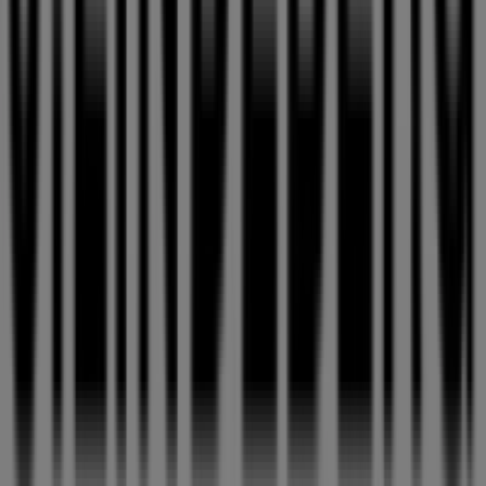
Tiendeo är en del av Shopfully, teknikföretaget som
återuppfinner lokal shopping över hela världen.