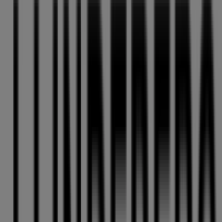
Nygatan 40, Skellefteå
47 m
Cervera
Nygatan 50 (Citykompaniet), Skellefteå
58 m
Öppna
Akademibokhandeln
Nygatan 42, Umeå