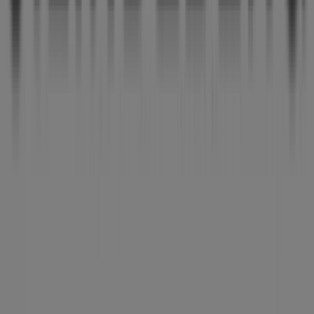
Tiendeo
Vad vi gör
Affärslösningar
Nyheter och media
Jobba med oss
Kontakta oss
Marknadsförings- och affärsbegäran
Butiken är felaktigt angiven på kartan
Veckovis annonsfeedback
Tekniska problem och allmän feedback
Index