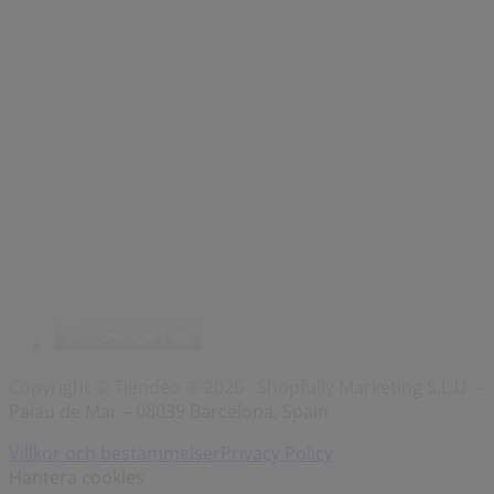
Märken
Lokala varumärken
Återförsäljare
Butiker i ditt område
Produkter
Lokala produkter
Städer
Ladda ner Tiendeo appen
Copyright © Tiendeo ® 2026 · Shopfully Marketing S.L.U. –
Palau de Mar – 08039 Barcelona, Spain
Villkor och bestämmelser
Privacy Policy
Hantera cookies