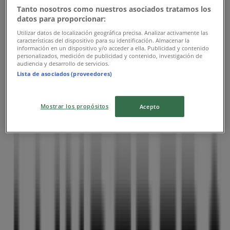
Tanto nosotros como nuestros asociados tratamos los
datos para proporcionar:
Utilizar datos de localización geográfica precisa. Analizar activamente las
características del dispositivo para su identificación. Almacenar la
información en un dispositivo y/o acceder a ella. Publicidad y contenido
personalizados, medición de publicidad y contenido, investigación de
audiencia y desarrollo de servicios.
Lista de asociados (proveedores)
Närmaste butiker
Mostrar los propósitos
Acepto
J.Lindeberg
NYGATAN 40 ARKADEN, Skellefteå
46 m
Masai