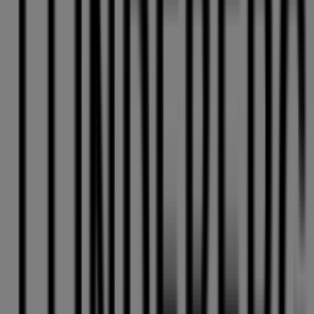
66 m
Öppna
Gina Tricot
Nygatan 49, Skellefteå
70 m
Öppna
Skellefteå'deki Kläder, Skor och
Accessoarer'nin diğer işletmeleri