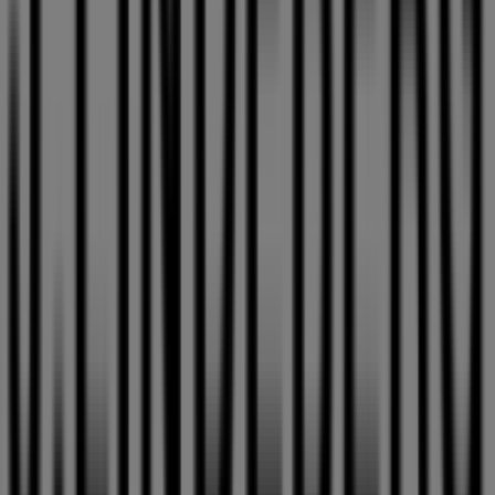
shoppingupplevelse. Vi bjuder in dig att utforska de
kampanjer vi har för dig denna
augusti
och hålla dig
uppdaterad om de bästa erbjudandena från
J.Lindeberg
i
Skellefteå
. Besök oss och börja spara redan idag!
Mer information om J.Lindeberg
Se andra butiker av
J.Lindeberg i Skellefteå
Reklam