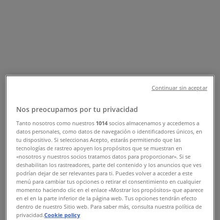
ARKADEN, Skellefteå - Öppettider &
Erbjudandena
Tiendeo i Skellefteå
»
Kläder, Skor och Accessoarer Erbjudanden i
Skellefteå
»
J.Lindeberg i Skellefteå
»
Continuar sin aceptar
J.Lindeberg | NYGATAN 40 ARKADEN
Nos preocupamos por tu privacidad
Karta
0910701122
Karta
0910701122
Tanto nosotros como nuestros
1014
socios almacenamos y accedemos a
datos personales, como datos de navegación o identificadores únicos, en
Vi är på väg att publicera erbjudanden från J.Lindeberg
tu dispositivo. Si seleccionas Acepto, estarás permitiendo que las
tecnologías de rastreo apoyen los propósitos que se muestran en
«nosotros y nuestros socios tratamos datos para proporcionar». Si se
Reklam
deshabilitan los rastreadores, parte del contenido y los anuncios que ves
podrían dejar de ser relevantes para ti. Puedes volver a acceder a este
menú para cambiar tus opciones o retirar el consentimiento en cualquier
momento haciendo clic en el enlace «Mostrar los propósitos» que aparece
en el en la parte inferior de la página web. Tus opciones tendrán efecto
dentro de nuestro Sitio web. Para saber más, consulta nuestra política de
privacidad.
Cookie policy