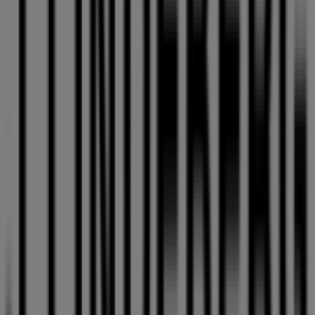
J.Lindeberg
Välkommen till
J.Lindeberg
-butiken på Tiendeo, där du
kan upptäcka de bästa
erbjudandena
,
kampanjerna
och
katalogerna
från detta framstående varumärke
inom
Kläder, Skor och Accessoarer
. Vår fysiska butik är
belägen på
NYGATAN 40 ARKADEN
,
Skellefteå
, där du
hittar ett brett utbud av kvalitetsprodukter som hjälper
dig att spara under hela
augusti 2026
.
På Tiendeo erbjuder vi dig den senaste informationen
om
J.Lindeberg
, inklusive öppettider, exklusiva
erbjudanden och butikens exakta läge på
NYGATAN 40
ARKADEN
. Dessutom får du tillgång till de senaste
katalogerna från
J.Lindeberg
, där du kan upptäcka de
senaste kampanjerna och dra nytta av stora rabatter på
produkter inom
Kläder, Skor och Accessoarer
för dina
inköp i
Skellefteå
.
Missa inte chansen att besöka
J.Lindeberg
-butiken på
NYGATAN 40 ARKADEN
för en fullständig