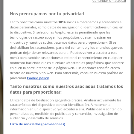
Continuar sin aceptar
08:00 - 22:00
Fredag
Nos preocupamos por tu privacidad
08:00 - 22:00
Tanto nosotros como nuestros
1014
socios almacenamos y accedemos a
Lördag
datos personales, como datos de navegación o identificadores únicos, en
08:00 - 22:00
tu dispositivo. Si seleccionas Acepto, estarás permitiendo que las
tecnologías de rastreo apoyen los propósitos que se muestran en
Karta
046-4600180
«nosotros y nuestros socios tratamos datos para proporcionar». Si se
deshabilitan los rastreadores, parte del contenido y los anuncios que ves
podrían dejar de ser relevantes para ti. Puedes volver a acceder a este
Öppna
Tills 22:00
menú para cambiar tus opciones o retirar el consentimiento en cualquier
momento haciendo clic en el enlace «Mostrar los propósitos» que aparece
en el en la parte inferior de la página web. Tus opciones tendrán efecto
dentro de nuestro Sitio web. Para saber más, consulta nuestra política de
Söndag
privacidad.
Cookie policy
08:00 - 22:00
Tanto nosotros como nuestros asociados tratamos los
Måndag
datos para proporcionar:
08:00 - 22:00
Tisdag
Utilizar datos de localización geográfica precisa. Analizar activamente las
características del dispositivo para su identificación. Almacenar la
08:00 - 22:00
información en un dispositivo y/o acceder a ella. Publicidad y contenido
Onsdag
personalizados, medición de publicidad y contenido, investigación de
audiencia y desarrollo de servicios.
08:00 - 22:00
Lista de asociados (proveedores)
Torsdag
08:00 - 22:00