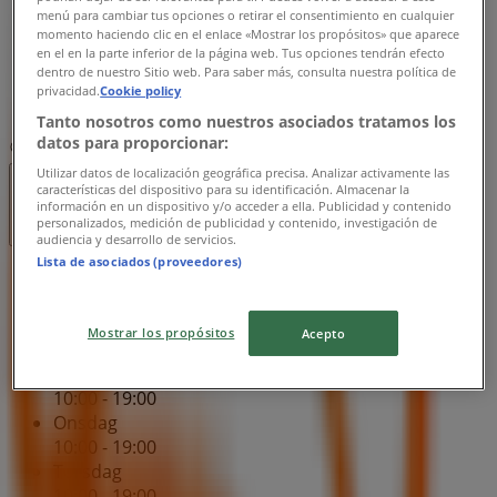
10:00 - 19:00
menú para cambiar tus opciones o retirar el consentimiento en cualquier
Fredag
momento haciendo clic en el enlace «Mostrar los propósitos» que aparece
en el en la parte inferior de la página web. Tus opciones tendrán efecto
10:00 - 19:00
dentro de nuestro Sitio web. Para saber más, consulta nuestra política de
Lördag
privacidad.
Cookie policy
10:00 - 16:00
Tanto nosotros como nuestros asociados tratamos los
datos para proporcionar:
Karta
0735-440088
Utilizar datos de localización geográfica precisa. Analizar activamente las
características del dispositivo para su identificación. Almacenar la
Öppna
Tills 16:00
información en un dispositivo y/o acceder a ella. Publicidad y contenido
personalizados, medición de publicidad y contenido, investigación de
audiencia y desarrollo de servicios.
Lista de asociados (proveedores)
Söndag
12:00 - 16:00
Måndag
Mostrar los propósitos
Acepto
10:00 - 19:00
Tisdag
10:00 - 19:00
Onsdag
10:00 - 19:00
Torsdag
10:00 - 19:00