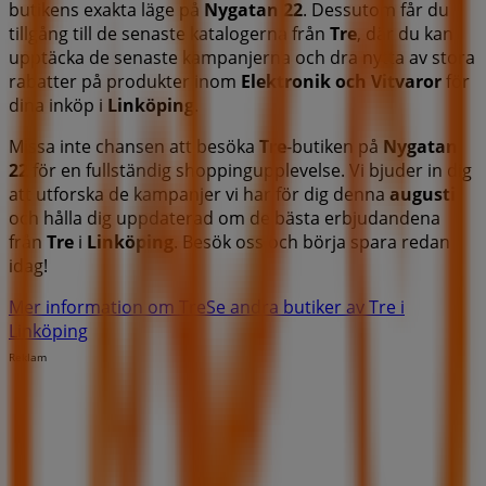
butikens exakta läge på
Nygatan 22
. Dessutom får du
tillgång till de senaste katalogerna från
Tre
, där du kan
upptäcka de senaste kampanjerna och dra nytta av stora
rabatter på produkter inom
Elektronik och Vitvaror
för
dina inköp i
Linköping
.
Missa inte chansen att besöka
Tre
-butiken på
Nygatan
22
för en fullständig shoppingupplevelse. Vi bjuder in dig
att utforska de kampanjer vi har för dig denna
augusti
och hålla dig uppdaterad om de bästa erbjudandena
från
Tre
i
Linköping
. Besök oss och börja spara redan
idag!
Mer information om Tre
Se andra butiker av Tre i
Linköping
Reklam