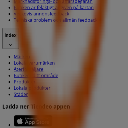
Marknadsförings- och affärsbegäran
Butiken är felaktigt angiven på kartan
Veckovis annonsfeedback
Tekniska problem och allmän feedback
Index
Märken
Lokala varumärken
Återförsäljare
Butiker i ditt område
Produkter
Lokala produkter
Städer
Ladda ner Tiendeo appen