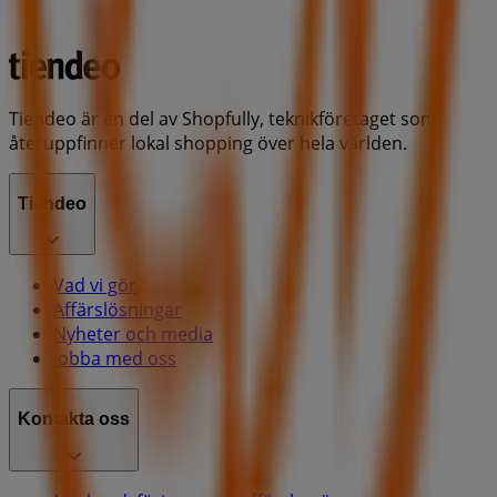
Tiendeo är en del av Shopfully, teknikföretaget som
återuppfinner lokal shopping över hela världen.
Tiendeo
Vad vi gör
Affärslösningar
Nyheter och media
Jobba med oss
Kontakta oss