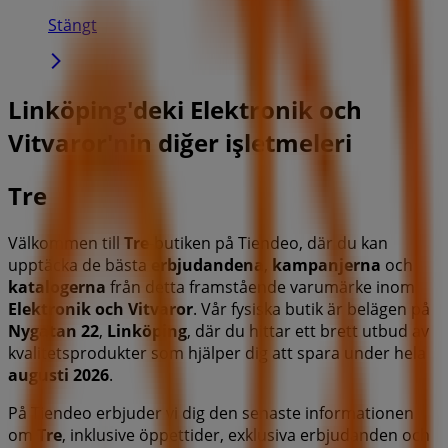
Stängt
Linköping'deki Elektronik och
Vitvaror'nin diğer işletmeleri
Tre
Välkommen till
Tre
-butiken på Tiendeo, där du kan
upptäcka de bästa
erbjudandena
,
kampanjerna
och
katalogerna
från detta framstående varumärke inom
Elektronik och Vitvaror
. Vår fysiska butik är belägen på
Nygatan 22
,
Linköping
, där du hittar ett brett utbud av
kvalitetsprodukter som hjälper dig att spara under hela
augusti 2026
.
På Tiendeo erbjuder vi dig den senaste informationen
om
Tre
, inklusive öppettider, exklusiva erbjudanden och