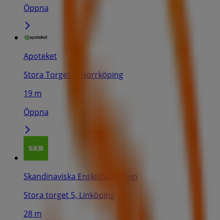
Öppna
Apoteket
Stora Torget 5, Norrköping
19 m
Öppna
Skandinaviska Enskilda Banken
Stora torget 5, Linköping
28 m