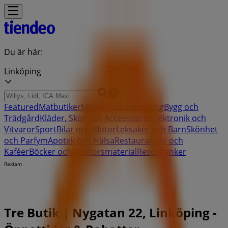
Du är här:
Linköping
Featured
Matbutiker
Möbler och Inredning
Bygg och
Trädgård
Kläder, Skor och Accessoarer
Elektronik och
Vitvaror
Sport
Bilar och Motor
Leksaker och Barn
Skönhet
och Parfym
Apotek och Hälsa
Restauranger och
Kaféer
Böcker och Kontorsmaterial
Resor
Banker
Reklam
Tre Butik | Nygatan 22, Linköping -