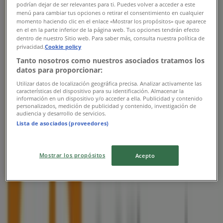
Onsdag
podrían dejar de ser relevantes para ti. Puedes volver a acceder a este
menú para cambiar tus opciones o retirar el consentimiento en cualquier
10:00 - 18:00
momento haciendo clic en el enlace «Mostrar los propósitos» que aparece
Torsdag
en el en la parte inferior de la página web. Tus opciones tendrán efecto
10:00 - 18:00
dentro de nuestro Sitio web. Para saber más, consulta nuestra política de
privacidad.
Cookie policy
Fredag
10:00 - 18:00
Tanto nosotros como nuestros asociados tratamos los
Lördag
datos para proporcionar:
10:00 - 15:00
Utilizar datos de localización geográfica precisa. Analizar activamente las
características del dispositivo para su identificación. Almacenar la
información en un dispositivo y/o acceder a ella. Publicidad y contenido
Karta
042-37 97 30
personalizados, medición de publicidad y contenido, investigación de
audiencia y desarrollo de servicios.
Öppna
Tills 18:00
Lista de asociados (proveedores)
Söndag
Mostrar los propósitos
Acepto
Stängt
Måndag
10:00 - 18:00
Tisdag