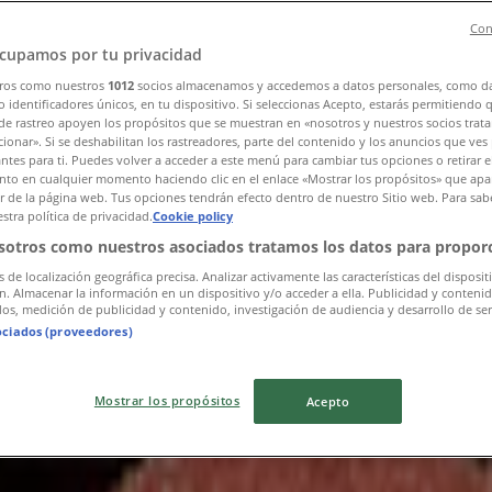
Con
cupamos por tu privacidad
ros como nuestros
1012
socios almacenamos y accedemos a datos personales, como d
 identificadores únicos, en tu dispositivo. Si seleccionas Acepto, estarás permitiendo 
de rastreo apoyen los propósitos que se muestran en «nosotros y nuestros socios trat
ionar». Si se deshabilitan los rastreadores, parte del contenido y los anuncios que ves
antes para ti. Puedes volver a acceder a este menú para cambiar tus opciones o retirar e
to en cualquier momento haciendo clic en el enlace «Mostrar los propósitos» que apar
or de la página web. Tus opciones tendrán efecto dentro de nuestro Sitio web. Para sab
stra política de privacidad.
Cookie policy
sotros como nuestros asociados tratamos los datos para proporc
i i Biverud och Löre
s de localización geográfica precisa. Analizar activamente las características del disposit
ón. Almacenar la información en un dispositivo y/o acceder a ella. Publicidad y conteni
os, medición de publicidad y contenido, investigación de audiencia y desarrollo de ser
ociados (proveedores)
Mostrar los propósitos
Acepto
:
1