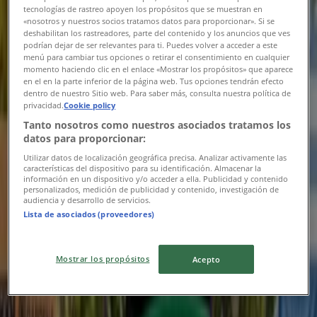
Senaste erbjudandet:
2026-08-03
tecnologías de rastreo apoyen los propósitos que se muestran en
«nosotros y nuestros socios tratamos datos para proporcionar». Si se
deshabilitan los rastreadores, parte del contenido y los anuncios que ves
podrían dejar de ser relevantes para ti. Puedes volver a acceder a este
menú para cambiar tus opciones o retirar el consentimiento en cualquier
momento haciendo clic en el enlace «Mostrar los propósitos» que aparece
en el en la parte inferior de la página web. Tus opciones tendrán efecto
dentro de nuestro Sitio web. Para saber más, consulta nuestra política de
Nya Pulsen
privacidad.
Cookie policy
Tanto nosotros como nuestros asociados tratamos los
Nya Pulsen reklamblad
datos para proporcionar:
Går ut imorgon
Utilizar datos de localización geográfica precisa. Analizar activamente las
características del dispositivo para su identificación. Almacenar la
{"numCatalogs":1}
información en un dispositivo y/o acceder a ella. Publicidad y contenido
personalizados, medición de publicidad y contenido, investigación de
audiencia y desarrollo de servicios.
Andra användare tittade också på
Lista de asociados (proveedores)
dessa kataloger
Mostrar los propósitos
Acepto
Ny