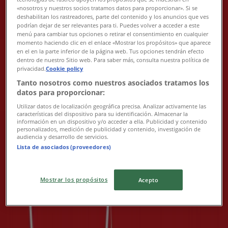
«nosotros y nuestros socios tratamos datos para proporcionar». Si se
deshabilitan los rastreadores, parte del contenido y los anuncios que ves
podrían dejar de ser relevantes para ti. Puedes volver a acceder a este
menú para cambiar tus opciones o retirar el consentimiento en cualquier
momento haciendo clic en el enlace «Mostrar los propósitos» que aparece
en el en la parte inferior de la página web. Tus opciones tendrán efecto
Ur&Penn
dentro de nuestro Sitio web. Para saber más, consulta nuestra política de
privacidad.
Cookie policy
Upp till 70%!
Tanto nosotros como nuestros asociados tratamos los
datos para proporcionar:
Utgår den 15/8
Utilizar datos de localización geográfica precisa. Analizar activamente las
{"numCatalogs":1}
características del dispositivo para su identificación. Almacenar la
información en un dispositivo y/o acceder a ella. Publicidad y contenido
personalizados, medición de publicidad y contenido, investigación de
Adresser och öppettider Ur&Penn
audiencia y desarrollo de servicios.
Lista de asociados (proveedores)
Ur&Penn
Mostrar los propósitos
Acepto
Svartbäcksgatan 4, Uppsala
60 m