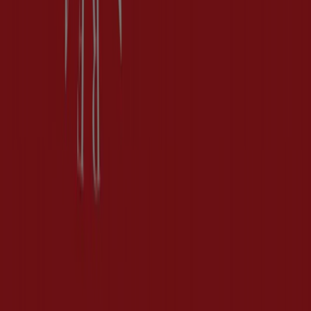
Index
Märken
Lokala varumärken
Återförsäljare
Butiker i ditt område
Produkter
Lokala produkter
Städer
Ladda ner Tiendeo appen
Copyright © Tiendeo ® 2026 · Shopfully Marketing S.L.U. –