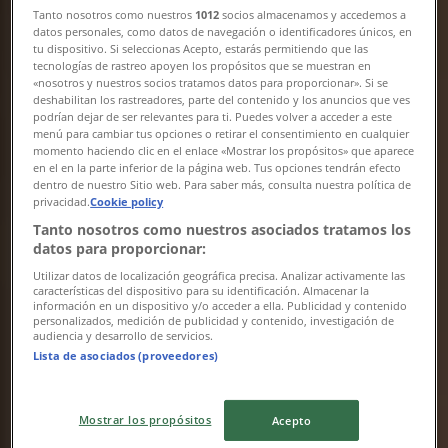
Tanto nosotros como nuestros
1012
socios almacenamos y accedemos a
datos personales, como datos de navegación o identificadores únicos, en
tu dispositivo. Si seleccionas Acepto, estarás permitiendo que las
tecnologías de rastreo apoyen los propósitos que se muestran en
Svedbergs
«nosotros y nuestros socios tratamos datos para proporcionar». Si se
deshabilitan los rastreadores, parte del contenido y los anuncios que ves
podrían dejar de ser relevantes para ti. Puedes volver a acceder a este
Stora Badrumsboken 2026
menú para cambiar tus opciones o retirar el consentimiento en cualquier
momento haciendo clic en el enlace «Mostrar los propósitos» que aparece
en el en la parte inferior de la página web. Tus opciones tendrán efecto
Utgår den 31/12
dentro de nuestro Sitio web. Para saber más, consulta nuestra política de
{"numCatalogs":1}
privacidad.
Cookie policy
Tanto nosotros como nuestros asociados tratamos los
Adresser och öppettider Svedbergs
datos para proporcionar:
Utilizar datos de localización geográfica precisa. Analizar activamente las
características del dispositivo para su identificación. Almacenar la
información en un dispositivo y/o acceder a ella. Publicidad y contenido
personalizados, medición de publicidad y contenido, investigación de
Svedbergs
audiencia y desarrollo de servicios.
Lista de asociados (proveedores)
Rodellgatan 18, Umeå
17 m
Mostrar los propósitos
Acepto