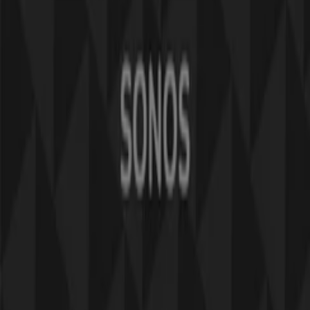
Butiken är felaktigt angiven på kartan
Veckovis annonsfeedback
Tekniska problem och allmän feedback
Index
Märken
Lokala varumärken
Återförsäljare
Butiker i ditt område
Produkter
Lokala produkter
Städer
Ladda ner Tiendeo appen