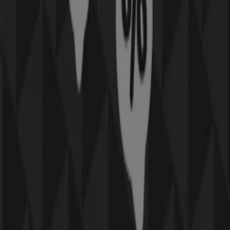
Kategorier:
Elektronik och Vitvaror
Kataloger och erbjudanden inom
Apple i Täby
Apple
står för för stora delar av världens dator-,
mobil
-
och musikmarknader. Apple har flertalet populära
produkter i sitt sortiment, så
som
iPhones
, MacBooks och iPads. Därmed erbjuder de
laptops,
surfplattor
och mobiltelefoni.
Mer information om Apple
Reklam