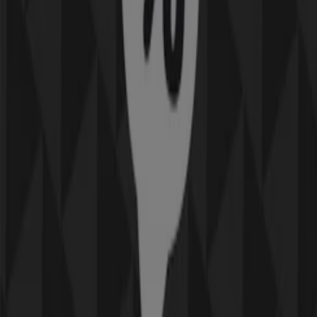
Utgår den 21/8
Täby
-4 dagar
Komplett
Upp till 70%!
Utgår den 12/8
Täby
-4 dagar
tretti
25% rabatt!
Utgår den 12/8
Täby