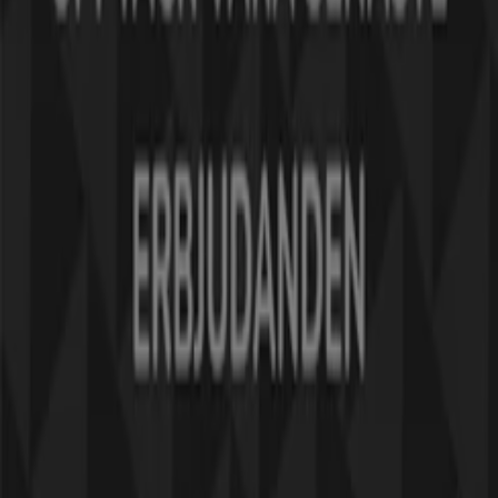
Tiendeo är en del av Shopfully, teknikföretaget som
återuppfinner lokal shopping över hela världen.
Tiendeo
Vad vi gör
Affärslösningar
Nyheter och media
Jobba med oss
Kontakta oss
Marknadsförings- och affärsbegäran