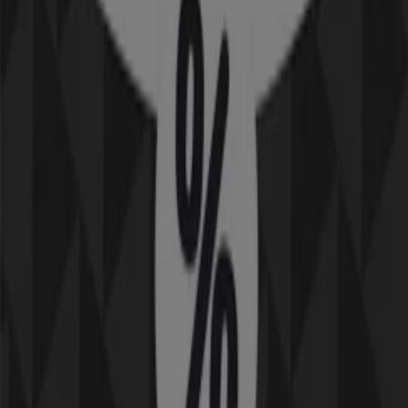
348 m
Stängt
Apple i Täby — Butiker, öppettider och telefonnummer
Andre kataloger av Elektronik och
Vitvaror i Täby
Ny
Masai
50% rabatt!