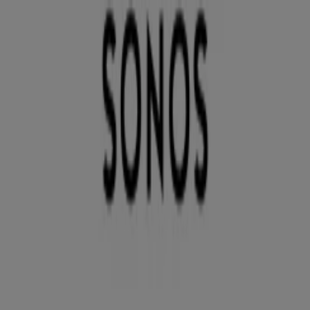
Du är här:
Täby
Featured
Matbutiker
Möbler och Inredning
Bygg och
Trädgård
Kläder, Skor och Accessoarer
Elektronik och
Vitvaror
Sport
Bilar och Motor
Leksaker och Barn
Skönhet
och Parfym
Apotek och Hälsa
Restauranger och
Kaféer
Böcker och Kontorsmaterial
Resor
Banker
Reklam
Apple Täby - Rabattkoder,