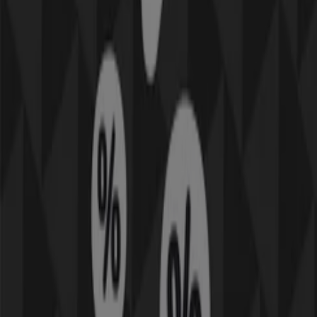
Sonos
Erbjudanden Sonos
Utgår den 2/2
Täby
Andra företag inom Elektronik och
Vitvaror i Täby
Hitta Apple kataloger i din stad
Apple i Helsingborg
Apple i Mörarp
Apple i Görarp
Apple i Bårslöv
Visa fler städer
Snabbkoll på erbjudanden på Apple
i Täby