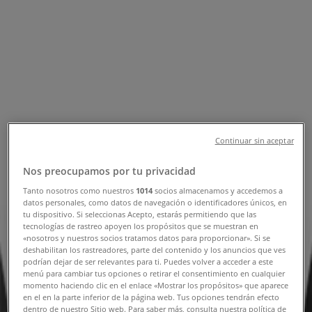
Erbjudanden & Reklamblad
Följ för att få erbjudanden
Tiendeo i Täby
»
Elektronik och Vitvaror Erbjudanden i Täby
»
Apple i Täby
Snabbkoll på erbjudanden på Apple
Continuar sin aceptar
i Täby
Nos preocupamos por tu privacidad
Tanto nosotros como nuestros
1014
socios almacenamos y accedemos a
datos personales, como datos de navegación o identificadores únicos, en
tu dispositivo. Si seleccionas Acepto, estarás permitiendo que las
Kategorier:
Elektronik och Vitvaror
tecnologías de rastreo apoyen los propósitos que se muestran en
«nosotros y nuestros socios tratamos datos para proporcionar». Si se
Vi är på väg att publicera erbjudanden från Apple
deshabilitan los rastreadores, parte del contenido y los anuncios que ves
podrían dejar de ser relevantes para ti. Puedes volver a acceder a este
menú para cambiar tus opciones o retirar el consentimiento en cualquier
Reklam
momento haciendo clic en el enlace «Mostrar los propósitos» que aparece
en el en la parte inferior de la página web. Tus opciones tendrán efecto
dentro de nuestro Sitio web. Para saber más, consulta nuestra política de