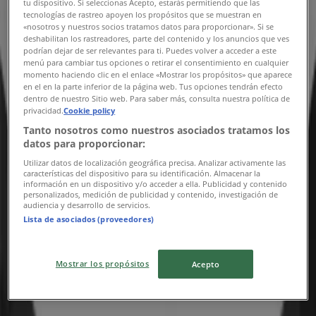
Reklam
tu dispositivo. Si seleccionas Acepto, estarás permitiendo que las
tecnologías de rastreo apoyen los propósitos que se muestran en
«nosotros y nuestros socios tratamos datos para proporcionar». Si se
deshabilitan los rastreadores, parte del contenido y los anuncios que ves
podrían dejar de ser relevantes para ti. Puedes volver a acceder a este
menú para cambiar tus opciones o retirar el consentimiento en cualquier
momento haciendo clic en el enlace «Mostrar los propósitos» que aparece
en el en la parte inferior de la página web. Tus opciones tendrán efecto
dentro de nuestro Sitio web. Para saber más, consulta nuestra política de
privacidad.
Cookie policy
Tanto nosotros como nuestros asociados tratamos los
datos para proporcionar:
Utilizar datos de localización geográfica precisa. Analizar activamente las
características del dispositivo para su identificación. Almacenar la
información en un dispositivo y/o acceder a ella. Publicidad y contenido
{"numCatalogs":0}
personalizados, medición de publicidad y contenido, investigación de
audiencia y desarrollo de servicios.
Lista de asociados (proveedores)
Adresser och öppettider Electrolux
Home
Mostrar los propósitos
Acepto
Electrolux Home