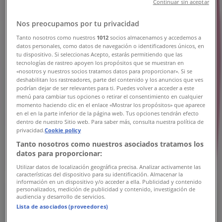
Continuar sin aceptar
Nos preocupamos por tu privacidad
Tanto nosotros como nuestros
1012
socios almacenamos y accedemos a
Cervera
datos personales, como datos de navegación o identificadores únicos, en
tu dispositivo. Si seleccionas Acepto, estarás permitiendo que las
Upp till 50%!
tecnologías de rastreo apoyen los propósitos que se muestran en
«nosotros y nuestros socios tratamos datos para proporcionar». Si se
deshabilitan los rastreadores, parte del contenido y los anuncios que ves
Utgår den 9/9
podrían dejar de ser relevantes para ti. Puedes volver a acceder a este
{"numCatalogs":1}
menú para cambiar tus opciones o retirar el consentimiento en cualquier
momento haciendo clic en el enlace «Mostrar los propósitos» que aparece
en el en la parte inferior de la página web. Tus opciones tendrán efecto
Adresser och öppettider Cervera
dentro de nuestro Sitio web. Para saber más, consulta nuestra política de
privacidad.
Cookie policy
Tanto nosotros como nuestros asociados tratamos los
datos para proporcionar:
Cervera
Utilizar datos de localización geográfica precisa. Analizar activamente las
características del dispositivo para su identificación. Almacenar la
Sveavägen 24-26, Stockholm
información en un dispositivo y/o acceder a ella. Publicidad y contenido
personalizados, medición de publicidad y contenido, investigación de
audiencia y desarrollo de servicios.
743 m
Lista de asociados (proveedores)
Öppna