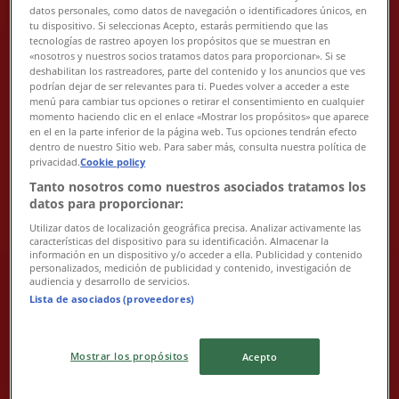
datos personales, como datos de navegación o identificadores únicos, en
tu dispositivo. Si seleccionas Acepto, estarás permitiendo que las
tecnologías de rastreo apoyen los propósitos que se muestran en
«nosotros y nuestros socios tratamos datos para proporcionar». Si se
deshabilitan los rastreadores, parte del contenido y los anuncios que ves
podrían dejar de ser relevantes para ti. Puedes volver a acceder a este
menú para cambiar tus opciones o retirar el consentimiento en cualquier
momento haciendo clic en el enlace «Mostrar los propósitos» que aparece
en el en la parte inferior de la página web. Tus opciones tendrán efecto
dentro de nuestro Sitio web. Para saber más, consulta nuestra política de
privacidad.
Cookie policy
Tanto nosotros como nuestros asociados tratamos los
{"numCatalogs":0}
datos para proporcionar:
Adresser och öppettider New
Utilizar datos de localización geográfica precisa. Analizar activamente las
características del dispositivo para su identificación. Almacenar la
información en un dispositivo y/o acceder a ella. Publicidad y contenido
Yorker
personalizados, medición de publicidad y contenido, investigación de
audiencia y desarrollo de servicios.
Lista de asociados (proveedores)
New Yorker
Mostrar los propósitos
Acepto
Solna Torg 10, Solna