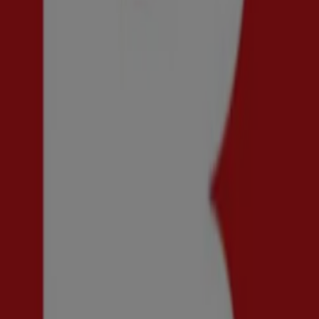
New Yorker i Uppsala — Butiker, öppettider och telefon
Andre kataloger av Kläder, Skor och
Ny
Brothers
Få 50% rabatt!
Utgår den 20/8
Uppsala
Ny
Shelta