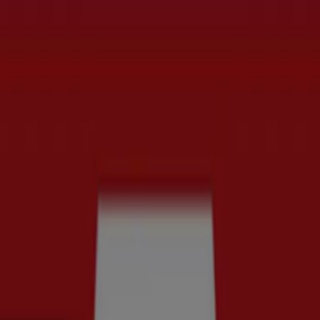
t
Bilar och Motor
Leksaker och Barn
Skönhet och