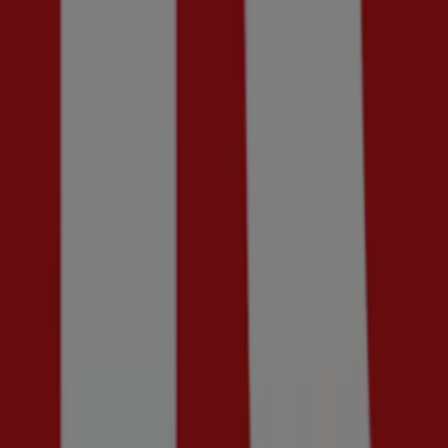
Upp till 50%!
Utgår den 19/8
Uppsala
Women'Secret
Upp till 70%!
Utgår den 19/8
Uppsala
Best of Basic
50% rabatt!
Utgår den 18/8
Uppsala