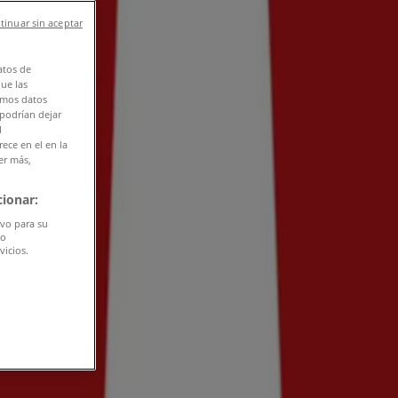
tinuar sin aceptar
atos de
que las
amos datos
 podrían dejar
l
ece en el en la
er más,
ionar:
ivo para su
do
vicios.