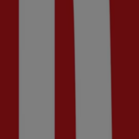
Ny
Guldfynd
Erbjudande! 20% rabatt.
Utgår den 20/8
Uppsala
Ny
Kriss
Upp till 70%!
Utgår den 23/8
Uppsala
Bergqvist Skor