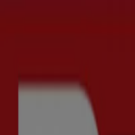
Du är här:
Uppsala
Featured
Matbutiker
Möbler och Inredning
Bygg och Trädgå
Parfym
Apotek och Hälsa
Restauranger och Kaféer
Böcker o
Reklam
New Yorker Uppsala - Rabattkoder, 