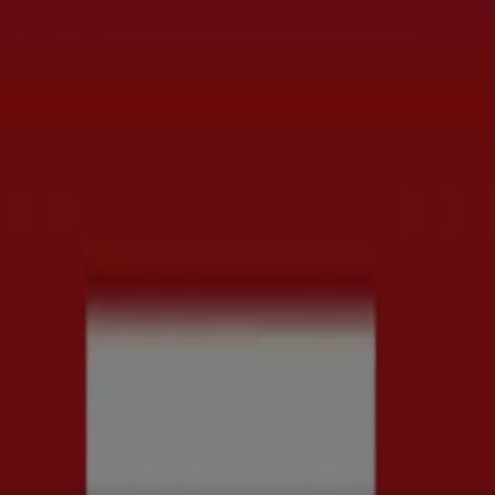
rd
Kläder, Skor och Accessoarer
Elektronik och Vitvaror
Spor
ch Kontorsmaterial
Resor
Banker
Erbjudanden & Kataloger