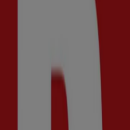
Final sale! 50% rabatt.
Utgår den 20/8
Uppsala
Ny
Din sko
30% rabatt!
Utgår den 30/8
Uppsala
Ny
Henri Lloyd
Up to 50% Off!
Utgår den 21/8
Uppsala