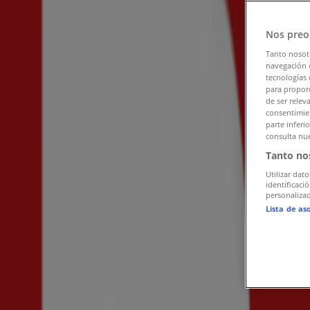
Följ för att få erbjudanden
Nos preo
Tiendeo i Uppsala
»
Tanto nosot
Kläder, Skor och Accessoarer Erbjudanden i Uppsala
navegación o
tecnologías 
New Yorker i Uppsala
para proporc
de ser relev
consentimien
Snabbkoll på erbjudanden på New Yo
parte inferi
consulta nue
Tanto no
Kategorier:
Kläder, Skor och Accessoarer
Utilizar dato
identificaci
Reklam
personalizad
Lista de as