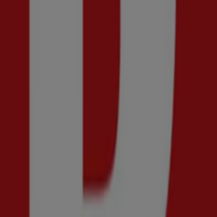
Vi är på väg att publicera erbjudanden från New Yorker
Reklam
{"numCatalogs":0}
Adresser och öppettider New Yorker
New Yorker
S:t Persgatan 10, Uppsala
129 m
Stängt