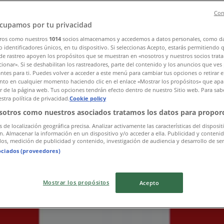
Con
cupamos por tu privacidad
ros como nuestros
1014
socios almacenamos y accedemos a datos personales, como d
»
 identificadores únicos, en tu dispositivo. Si seleccionas Acepto, estarás permitiendo 
de rastreo apoyen los propósitos que se muestran en «nosotros y nuestros socios trat
ionar». Si se deshabilitan los rastreadores, parte del contenido y los anuncios que ves
antes para ti. Puedes volver a acceder a este menú para cambiar tus opciones o retirar e
to en cualquier momento haciendo clic en el enlace «Mostrar los propósitos» que apar
rker i Uppsala
or de la página web. Tus opciones tendrán efecto dentro de nuestro Sitio web. Para sab
stra política de privacidad.
Cookie policy
sotros como nuestros asociados tratamos los datos para proporc
s de localización geográfica precisa. Analizar activamente las características del disposit
ón. Almacenar la información en un dispositivo y/o acceder a ella. Publicidad y conteni
os, medición de publicidad y contenido, investigación de audiencia y desarrollo de ser
ociados (proveedores)
Mostrar los propósitos
Acepto