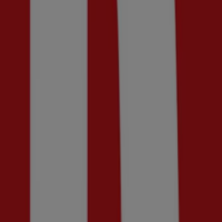
Utgår den 20/8
Ny
Din sko
30% rabatt!
Utgår den 30/8
Ny
Henri Lloyd
Up to 50% Off!
Utgår den 21/8
Ny