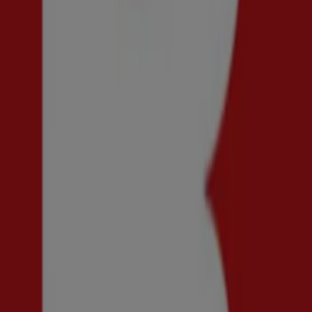
Vi är på väg att publicera erbjudanden från COS
Reklam