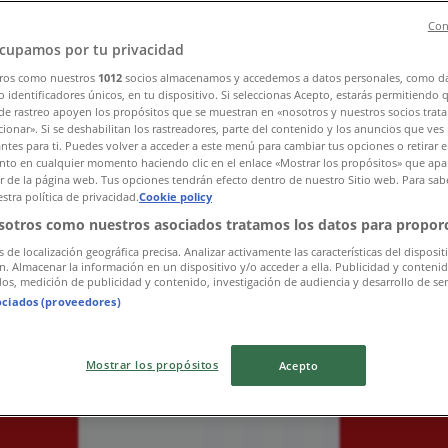
Con
cupamos por tu privacidad
ros como nuestros
1012
socios almacenamos y accedemos a datos personales, como d
eten
»
 identificadores únicos, en tu dispositivo. Si seleccionas Acepto, estarás permitiendo 
de rastreo apoyen los propósitos que se muestran en «nosotros y nuestros socios trat
ionar». Si se deshabilitan los rastreadores, parte del contenido y los anuncios que ves
antes para ti. Puedes volver a acceder a este menú para cambiar tus opciones o retirar e
to en cualquier momento haciendo clic en el enlace «Mostrar los propósitos» que apar
utiker i din stad
or de la página web. Tus opciones tendrán efecto dentro de nuestro Sitio web. Para sab
stra política de privacidad.
Cookie policy
sotros como nuestros asociados tratamos los datos para proporc
s de localización geográfica precisa. Analizar activamente las características del disposit
ón. Almacenar la información en un dispositivo y/o acceder a ella. Publicidad y conteni
os, medición de publicidad y contenido, investigación de audiencia y desarrollo de ser
ociados (proveedores)
Mostrar los propósitos
Acepto