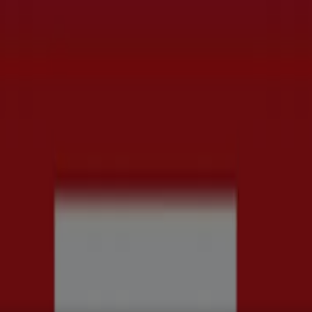
rd
Kläder, Skor och Accessoarer
Elektronik och Vitvaror
Spor
ch Kontorsmaterial
Resor
Banker
ataloger