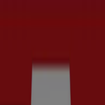
t
Bilar och Motor
Leksaker och Barn
Skönhet och