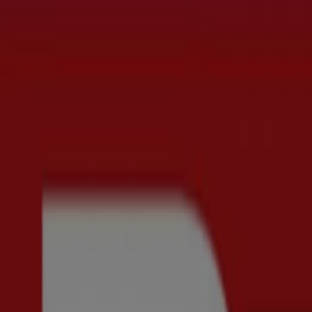
Du är här:
Stockholm
Featured
Matbutiker
Möbler och Inredning
Bygg och Trädgå
Parfym
Apotek och Hälsa
Restauranger och Kaféer
Böcker o
Reklam
COS - Rabattkoder, Erbjudanden & K