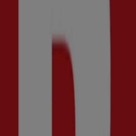
KappAhl
Dressmann
Skopunkten
Scorett
Åhléns
Ecco
Mango
Indiska
Ur&Penn
Cubus
Flash
Masai