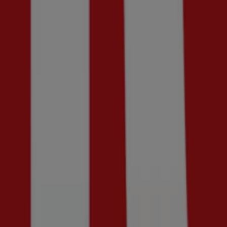
Guldfynd
Erbjudande! 20% rabatt.
Utgår den 20/8
Ny
Kriss
Upp till 70%!
Utgår den 23/8
Ny
Bergqvist Skor
Upp till 50%!