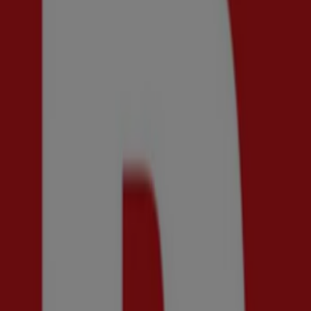
{"numCatalogs":0}
Andra användare tittade också på d
Ny
Brothers
Få 50% rabatt!
Utgår den 20/8
Ny
Shelta
Final sale! 50% rabatt.