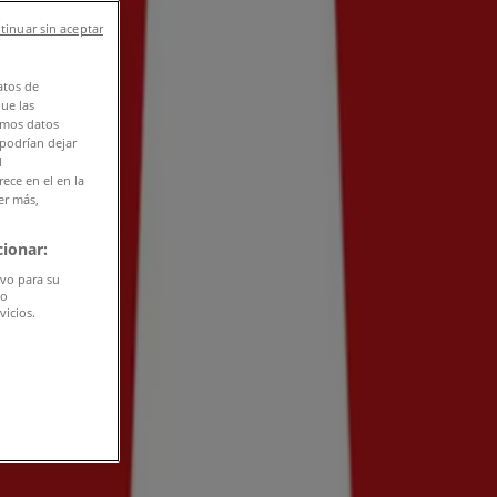
tinuar sin aceptar
atos de
que las
amos datos
 podrían dejar
l
ece en el en la
er más,
ionar:
ivo para su
do
vicios.