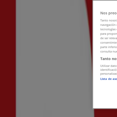
Följ för att få erbjudanden
Nos preo
Tiendeo
»
Tanto nosot
Erbjudanden för Kläder, Skor och Accessoarer i närh
navegación o
tecnologías 
COS
para proporc
de ser relev
consentimien
Andra Kläder, Skor och Accessoarer-b
parte inferi
consulta nue
Cassels
Tanto no
Utilizar dato
Lager 157
identificaci
personalizad
H&M
Lista de as
ZARA
New Yorker
Lindex