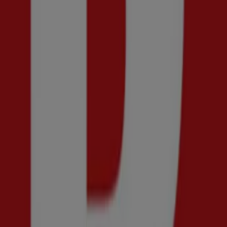
Snabbkoll på erbjudanden på COS
Kategorier:
Kläder, Skor och Accessoarer
Reklam