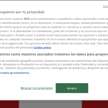
Con
cupamos por tu privacidad
ros como nuestros
1012
socios almacenamos y accedemos a datos personales, como d
g
»
 identificadores únicos, en tu dispositivo. Si seleccionas Acepto, estarás permitiendo 
de rastreo apoyen los propósitos que se muestran en «nosotros y nuestros socios trat
ionar». Si se deshabilitan los rastreadores, parte del contenido y los anuncios que ves
antes para ti. Puedes volver a acceder a este menú para cambiar tus opciones o retirar e
to en cualquier momento haciendo clic en el enlace «Mostrar los propósitos» que apar
i Linköping
or de la página web. Tus opciones tendrán efecto dentro de nuestro Sitio web. Para sab
stra política de privacidad.
Cookie policy
sotros como nuestros asociados tratamos los datos para proporc
s de localización geográfica precisa. Analizar activamente las características del disposit
ón. Almacenar la información en un dispositivo y/o acceder a ella. Publicidad y conteni
os, medición de publicidad y contenido, investigación de audiencia y desarrollo de ser
ociados (proveedores)
Mostrar los propósitos
Acepto