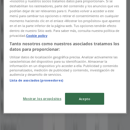
Reklam
«nosotros y nuestros socios tratamos datos para proporcionar». Si se
deshabilitan los rastreadores, parte del contenido y los anuncios que ves
podrían dejar de ser relevantes para ti. Puedes volver a acceder a este
menú para cambiar tus opciones o retirar el consentimiento en cualquier
momento haciendo clic en el enlace «Mostrar los propósitos» que aparece
en el en la parte inferior de la página web. Tus opciones tendrán efecto
dentro de nuestro Sitio web. Para saber más, consulta nuestra política de
privacidad.
Cookie policy
Tanto nosotros como nuestros asociados tratamos los
datos para proporcionar:
Utilizar datos de localización geográfica precisa. Analizar activamente las
características del dispositivo para su identificación. Almacenar la
información en un dispositivo y/o acceder a ella. Publicidad y contenido
personalizados, medición de publicidad y contenido, investigación de
audiencia y desarrollo de servicios.
{"numCatalogs":0}
Lista de asociados (proveedores)
Adresser och öppettider BMW
Mostrar los propósitos
Acepto
BMW