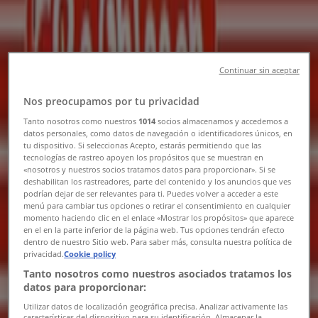
Kategorier:
Matbutiker
Senaste erbjudandet:
2026-08-03
Continuar sin aceptar
Nos preocupamos por tu privacidad
Tanto nosotros como nuestros
1014
socios almacenamos y accedemos a
ICA Kvantum
datos personales, como datos de navegación o identificadores únicos, en
tu dispositivo. Si seleccionas Acepto, estarás permitiendo que las
ICA Kvantum reklamblad
tecnologías de rastreo apoyen los propósitos que se muestran en
«nosotros y nuestros socios tratamos datos para proporcionar». Si se
deshabilitan los rastreadores, parte del contenido y los anuncios que ves
Går ut imorgon
podrían dejar de ser relevantes para ti. Puedes volver a acceder a este
{"numCatalogs":1}
menú para cambiar tus opciones o retirar el consentimiento en cualquier
momento haciendo clic en el enlace «Mostrar los propósitos» que aparece
en el en la parte inferior de la página web. Tus opciones tendrán efecto
Adresser och öppettider ICA
dentro de nuestro Sitio web. Para saber más, consulta nuestra política de
privacidad.
Cookie policy
Kvantum
Tanto nosotros como nuestros asociados tratamos los
datos para proporcionar:
Utilizar datos de localización geográfica precisa. Analizar activamente las
características del dispositivo para su identificación. Almacenar la