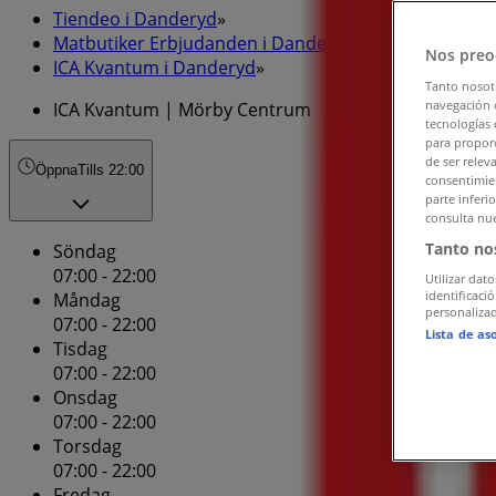
Tiendeo i Danderyd
»
Matbutiker Erbjudanden i Danderyd
»
Nos preo
ICA Kvantum i Danderyd
»
Tanto nosot
navegación o
ICA Kvantum | Mörby Centrum
tecnologías 
para proporc
de ser relev
Öppna
Tills 22:00
consentimien
parte inferi
consulta nue
Tanto no
Söndag
07:00 - 22:00
Utilizar dato
identificaci
Måndag
personalizad
07:00 - 22:00
Lista de as
Tisdag
07:00 - 22:00
Onsdag
07:00 - 22:00
Torsdag
07:00 - 22:00
Fredag