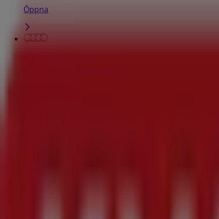
Öppna
Audi
Ryttarvägen 2, Danderyd
1.2 km
Circle K
MÖRBYLEDEN 15, Danderyd
1.2 km