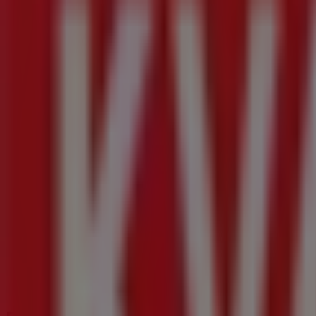
SATS
Karlsrovägen 2D, Danderyd
1.2 km
Öppna
ICA Nära
Mörbyhöjden 1, Danderyd
1.2 km
Öppna