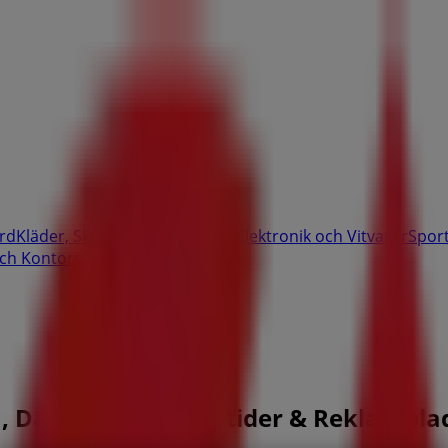
rd
Kläder, Skor och Accessoarer
Elektronik och Vitvaror
Spor
ch Kontorsmaterial
Resor
Banker
, Danderyd - Öppettider & Reklambla