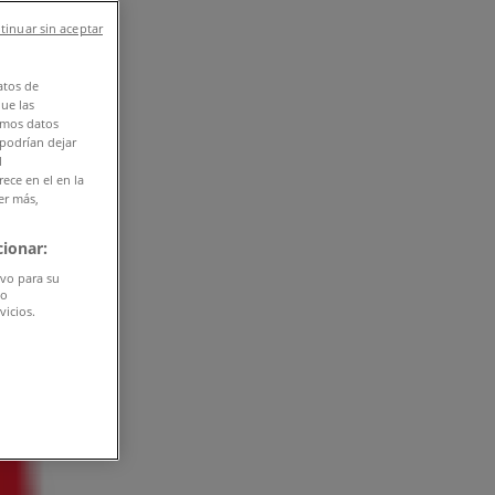
tinuar sin aceptar
atos de
que las
amos datos
 podrían dejar
l
ece en el en la
er más,
ionar:
ivo para su
do
vicios.