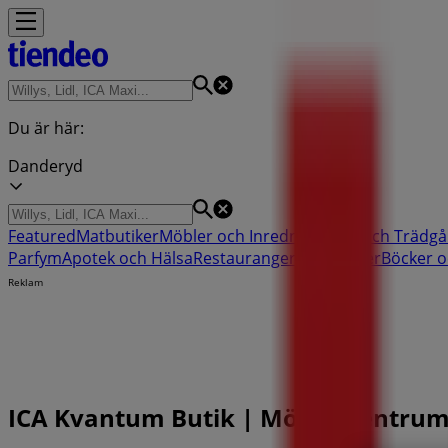
Du är här:
Danderyd
Featured
Matbutiker
Möbler och Inredning
Bygg och Trädgå
Parfym
Apotek och Hälsa
Restauranger och Kaféer
Böcker o
Reklam
ICA Kvantum Butik | Mörby Centrum