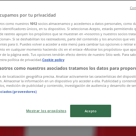
Con
cupamos por tu privacidad
ros como nuestros
1012
socios almacenamos y accedemos a datos personales, como d
 identificadores únicos, en tu dispositivo. Si seleccionas Acepto, estarás permitiendo 
de rastreo apoyen los propósitos que se muestran en «nosotros y nuestros socios trat
ionar». Si se deshabilitan los rastreadores, parte del contenido y los anuncios que ves
antes para ti. Puedes volver a acceder a este menú para cambiar tus opciones o retirar e
to en cualquier momento haciendo clic en el enlace «Mostrar los propósitos» que apar
or de la página web. Tus opciones tendrán efecto dentro de nuestro Sitio web. Para sab
stra política de privacidad.
Cookie policy
sotros como nuestros asociados tratamos los datos para proporc
s de localización geográfica precisa. Analizar activamente las características del disposit
ón. Almacenar la información en un dispositivo y/o acceder a ella. Publicidad y conteni
os, medición de publicidad y contenido, investigación de audiencia y desarrollo de ser
ociados (proveedores)
Mostrar los propósitos
Acepto