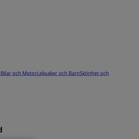
t
Bilar och Motor
Leksaker och Barn
Skönhet och
d