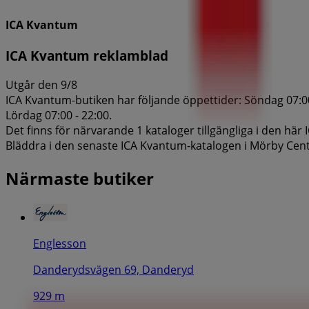
ICA Kvantum
ICA Kvantum reklamblad
Utgår den 9/8
ICA Kvantum-butiken har följande öppettider: Söndag 07:00 -
Lördag 07:00 - 22:00.
Det finns för närvarande 1 kataloger tillgängliga i den här
Bläddra i den senaste ICA Kvantum-katalogen i Mörby Centr
Närmaste butiker
Englesson
Danderydsvägen 69, Danderyd
929 m