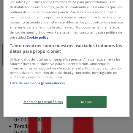
«nosotros y nuestros socios tratamos datos para proporcionar». Si se
07:00 - 22:00
deshabilitan los rastreadores, parte del contenido y los anuncios que ves
Fredag
podrían dejar de ser relevantes para ti. Puedes volver a acceder a este
07:00 - 22:00
menú para cambiar tus opciones o retirar el consentimiento en cualquier
Lördag
momento haciendo clic en el enlace «Mostrar los propósitos» que aparece
en el en la parte inferior de la página web. Tus opciones tendrán efecto
07:00 - 22:00
dentro de nuestro Sitio web. Para saber más, consulta nuestra política de
privacidad.
Cookie policy
Karta
08-12200500
Tanto nosotros como nuestros asociados tratamos los
datos para proporcionar:
Öppna
Tills 22:00
Utilizar datos de localización geográfica precisa. Analizar activamente las
características del dispositivo para su identificación. Almacenar la
información en un dispositivo y/o acceder a ella. Publicidad y contenido
personalizados, medición de publicidad y contenido, investigación de
Söndag
audiencia y desarrollo de servicios.
07:00 - 22:00
Lista de asociados (proveedores)
Måndag
07:00 - 22:00
Tisdag
Mostrar los propósitos
Acepto
07:00 - 22:00
Onsdag
07:00 - 22:00
Torsdag
07:00 - 22:00