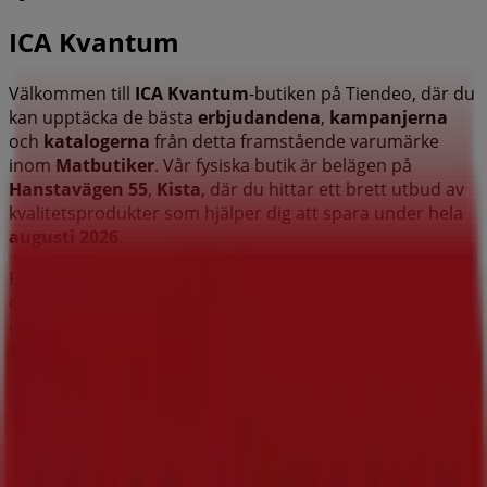
ICA Kvantum
Välkommen till
ICA Kvantum
-butiken på Tiendeo, där du
kan upptäcka de bästa
erbjudandena
,
kampanjerna
och
katalogerna
från detta framstående varumärke
inom
Matbutiker
. Vår fysiska butik är belägen på
Hanstavägen 55
,
Kista
, där du hittar ett brett utbud av
kvalitetsprodukter som hjälper dig att spara under hela
augusti 2026
.
På Tiendeo erbjuder vi dig den senaste informationen
om
ICA Kvantum
, inklusive öppettider, exklusiva
erbjudanden och butikens exakta läge på
Hanstavägen
55
. Dessutom får du tillgång till de senaste katalogerna
från
ICA Kvantum
, där du kan upptäcka de senaste
kampanjerna och dra nytta av stora rabatter på
produkter inom
Matbutiker
för dina inköp i
Kista
.
Missa inte chansen att besöka
ICA Kvantum
-butiken på
Hanstavägen 55
för en fullständig shoppingupplevelse.