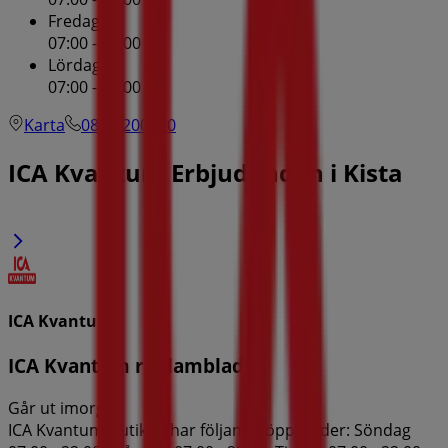
Fredag
07:00 - 22:00
Lördag
07:00 - 22:00
Karta
08-12200500
ICA Kvantum Erbjudanden i Kista
ICA Kvantum
ICA Kvantum reklamblad
Går ut imorgon
ICA Kvantum-butiken har följande öppettider: Söndag