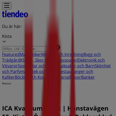
Du är här:
Kista
Featured
Matbutiker
Möbler och Inredning
Bygg och
Trädgård
Kläder, Skor och Accessoarer
Elektronik och
Vitvaror
Sport
Bilar och Motor
Leksaker och Barn
Skönhet
och Parfym
Apotek och Hälsa
Restauranger och
Kaféer
Böcker och Kontorsmaterial
Resor
Banker
Reklam
ICA Kvantum Butik | Hanstavägen