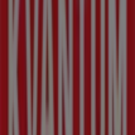
Tiendeo är en del av Shopfully, teknikföretaget som
återuppfinner lokal shopping över hela världen.