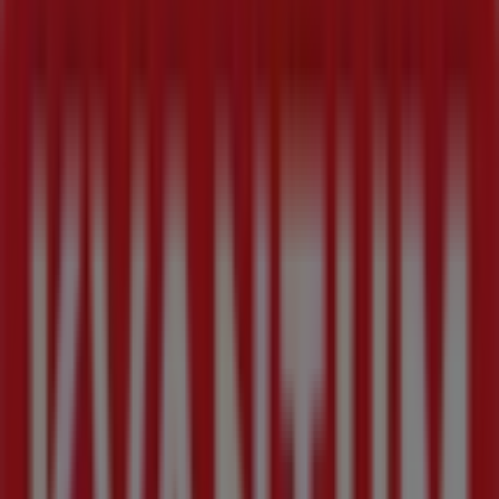
Vi bjuder in dig att utforska de kampanjer vi har för dig
denna
augusti
och hålla dig uppdaterad om de bästa
erbjudandena från
ICA Kvantum
i
Kista
. Besök oss och
börja spara redan idag!
Mer information om ICA Kvantum
Se andra butiker av ICA
Kvantum i Kista
Reklam