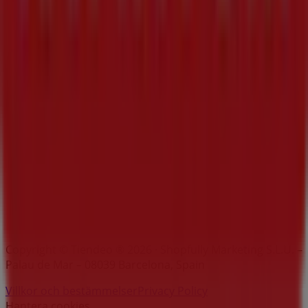
Märken
Lokala varumärken
Återförsäljare
Butiker i ditt område
Produkter
Lokala produkter
Städer
Ladda ner Tiendeo appen
Copyright © Tiendeo ® 2026 · Shopfully Marketing S.L.U. –
Palau de Mar – 08039 Barcelona, Spain
Villkor och bestämmelser
Privacy Policy
Hantera cookies