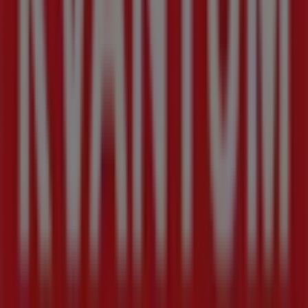
Tiendeo
Vad vi gör
Affärslösningar
Nyheter och media
Jobba med oss
Kontakta oss
Marknadsförings- och affärsbegäran
Butiken är felaktigt angiven på kartan
Veckovis annonsfeedback
Tekniska problem och allmän feedback
Index