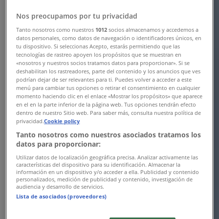
Nos preocupamos por tu privacidad
Reklam
Tanto nosotros como nuestros
1012
socios almacenamos y accedemos a
datos personales, como datos de navegación o identificadores únicos, en
tu dispositivo. Si seleccionas Acepto, estarás permitiendo que las
tecnologías de rastreo apoyen los propósitos que se muestran en
«nosotros y nuestros socios tratamos datos para proporcionar». Si se
deshabilitan los rastreadores, parte del contenido y los anuncios que ves
podrían dejar de ser relevantes para ti. Puedes volver a acceder a este
menú para cambiar tus opciones o retirar el consentimiento en cualquier
momento haciendo clic en el enlace «Mostrar los propósitos» que aparece
en el en la parte inferior de la página web. Tus opciones tendrán efecto
dentro de nuestro Sitio web. Para saber más, consulta nuestra política de
privacidad.
Cookie policy
Tanto nosotros como nuestros asociados tratamos los
datos para proporcionar:
{"numCatalogs":0}
Utilizar datos de localización geográfica precisa. Analizar activamente las
características del dispositivo para su identificación. Almacenar la
Adresser och öppettider
información en un dispositivo y/o acceder a ella. Publicidad y contenido
personalizados, medición de publicidad y contenido, investigación de
Mekonomen
audiencia y desarrollo de servicios.
Lista de asociados (proveedores)