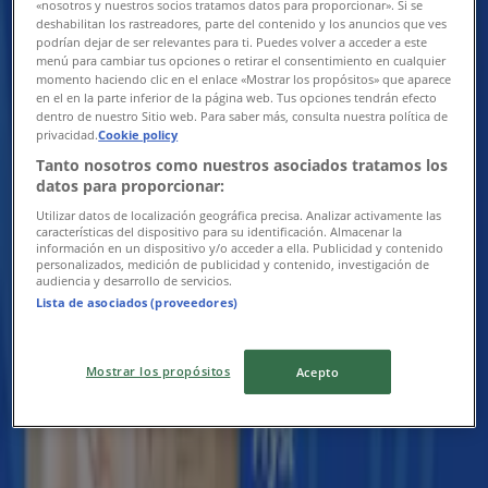
«nosotros y nuestros socios tratamos datos para proporcionar». Si se
deshabilitan los rastreadores, parte del contenido y los anuncios que ves
podrían dejar de ser relevantes para ti. Puedes volver a acceder a este
menú para cambiar tus opciones o retirar el consentimiento en cualquier
momento haciendo clic en el enlace «Mostrar los propósitos» que aparece
en el en la parte inferior de la página web. Tus opciones tendrán efecto
Nelins
dentro de nuestro Sitio web. Para saber más, consulta nuestra política de
privacidad.
Cookie policy
Nelins reklamblad
Tanto nosotros como nuestros asociados tratamos los
datos para proporcionar:
Utgår den 9/8
Utilizar datos de localización geográfica precisa. Analizar activamente las
{"numCatalogs":1}
características del dispositivo para su identificación. Almacenar la
información en un dispositivo y/o acceder a ella. Publicidad y contenido
personalizados, medición de publicidad y contenido, investigación de
Andra användare tittade också på
audiencia y desarrollo de servicios.
Lista de asociados (proveedores)
dessa kataloger
Ny
Mostrar los propósitos
Acepto
Pekås