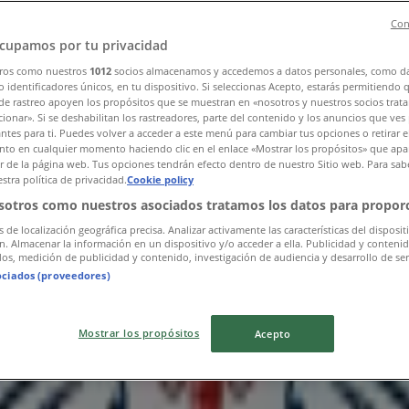
Con
cupamos por tu privacidad
ros como nuestros
1012
socios almacenamos y accedemos a datos personales, como d
 identificadores únicos, en tu dispositivo. Si seleccionas Acepto, estarás permitiendo 
de rastreo apoyen los propósitos que se muestran en «nosotros y nuestros socios trat
ionar». Si se deshabilitan los rastreadores, parte del contenido y los anuncios que ves
antes para ti. Puedes volver a acceder a este menú para cambiar tus opciones o retirar e
to en cualquier momento haciendo clic en el enlace «Mostrar los propósitos» que apar
or de la página web. Tus opciones tendrán efecto dentro de nuestro Sitio web. Para sab
stra política de privacidad.
Cookie policy
sotros como nuestros asociados tratamos los datos para proporc
s de localización geográfica precisa. Analizar activamente las características del disposit
ón. Almacenar la información en un dispositivo y/o acceder a ella. Publicidad y conteni
os, medición de publicidad y contenido, investigación de audiencia y desarrollo de ser
ociados (proveedores)
Mostrar los propósitos
Acepto