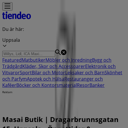
Du är här:
Uppsala
Featured
Matbutiker
Möbler och Inredning
Bygg och
Trädgård
Kläder, Skor och Accessoarer
Elektronik och
Vitvaror
Sport
Bilar och Motor
Leksaker och Barn
Skönhet
och Parfym
Apotek och Hälsa
Restauranger och
Kaféer
Böcker och Kontorsmaterial
Resor
Banker
Reklam
Masai Butik | Dragarbrunnsgatan