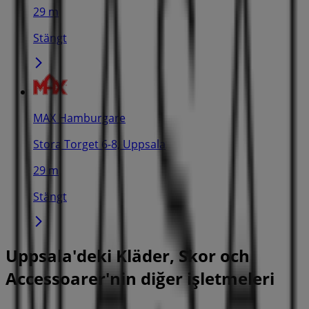
29 m
Stängt
MAX Hamburgare
Stora Torget 6-8, Uppsala
29 m
Stängt
Uppsala'deki Kläder, Skor och
Accessoarer'nin diğer işletmeleri