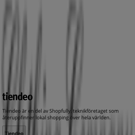
Tiendeo är en del av Shopfully, teknikföretaget som
återuppfinner lokal shopping över hela världen.
Tiendeo