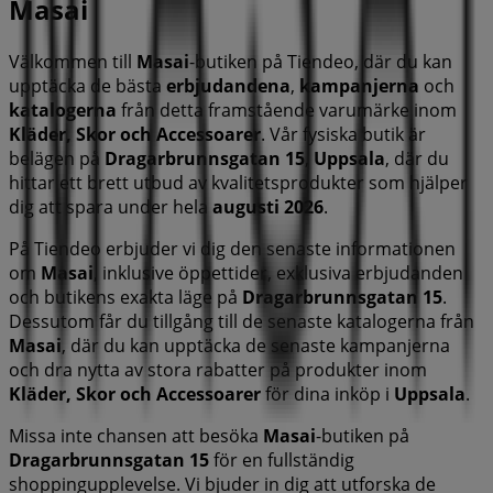
Masai
Välkommen till
Masai
-butiken på Tiendeo, där du kan
upptäcka de bästa
erbjudandena
,
kampanjerna
och
katalogerna
från detta framstående varumärke inom
Kläder, Skor och Accessoarer
. Vår fysiska butik är
belägen på
Dragarbrunnsgatan 15
,
Uppsala
, där du
hittar ett brett utbud av kvalitetsprodukter som hjälper
dig att spara under hela
augusti 2026
.
På Tiendeo erbjuder vi dig den senaste informationen
om
Masai
, inklusive öppettider, exklusiva erbjudanden
och butikens exakta läge på
Dragarbrunnsgatan 15
.
Dessutom får du tillgång till de senaste katalogerna från
Masai
, där du kan upptäcka de senaste kampanjerna
och dra nytta av stora rabatter på produkter inom
Kläder, Skor och Accessoarer
för dina inköp i
Uppsala
.
Missa inte chansen att besöka
Masai
-butiken på
Dragarbrunnsgatan 15
för en fullständig
shoppingupplevelse. Vi bjuder in dig att utforska de