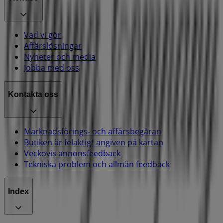
Vad vi gör
Affärslösningar
Nyheter och media
Jobba med oss
Kontakta oss
Marknadsförings- och affärsbegäran
Butiken är felaktigt angiven på kartan
Veckovis annonsfeedback
Tekniska problem och allmän feedback
Index