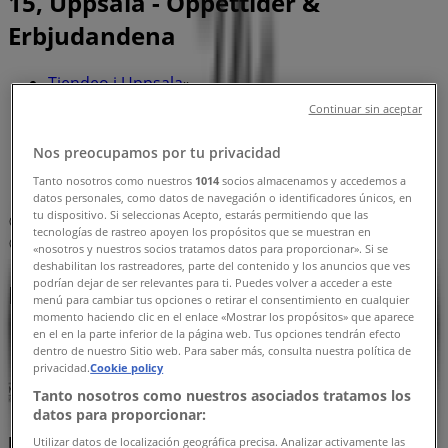
15, Uppsala - Öppettider &
Erbjudandena
Tiendeo i Uppsala
»
Kläder, Skor och Accessoarer Erbjudanden i
Continuar sin aceptar
Uppsala
»
Masai i Uppsala
»
Nos preocupamos por tu privacidad
Tanto nosotros como nuestros
1014
socios almacenamos y accedemos a
Masai | Dragarbrunnsgatan 15
datos personales, como datos de navegación o identificadores únicos, en
tu dispositivo. Si seleccionas Acepto, estarás permitiendo que las
Karta
+46 18 40 12 20
tecnologías de rastreo apoyen los propósitos que se muestran en
Karta
+46 18 40 12 20
«nosotros y nuestros socios tratamos datos para proporcionar». Si se
deshabilitan los rastreadores, parte del contenido y los anuncios que ves
podrían dejar de ser relevantes para ti. Puedes volver a acceder a este
Masai Erbjudanden i Uppsala
menú para cambiar tus opciones o retirar el consentimiento en cualquier
momento haciendo clic en el enlace «Mostrar los propósitos» que aparece
en el en la parte inferior de la página web. Tus opciones tendrán efecto
dentro de nuestro Sitio web. Para saber más, consulta nuestra política de
privacidad.
Cookie policy
Tanto nosotros como nuestros asociados tratamos los
datos para proporcionar:
Masai
Utilizar datos de localización geográfica precisa. Analizar activamente las