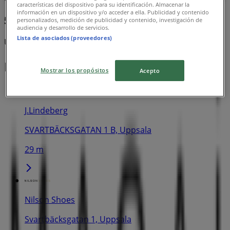
características del dispositivo para su identificación. Almacenar la
información en un dispositivo y/o acceder a ella. Publicidad y contenido
50% rabatt!
personalizados, medición de publicidad y contenido, investigación de
audiencia y desarrollo de servicios.
Lista de asociados (proveedores)
Utgår den 21/8
Närmaste butiker
Mostrar los propósitos
Acepto
J.Lindeberg
SVARTBÄCKSGATAN 1 B, Uppsala
29 m
Nilson Shoes
Svartbäcksgatan 1, Uppsala