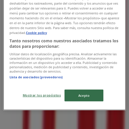
deshabilitan los rastreadores, parte del contenido y los anuncios que ves
10:00 - 20:00
podrían dejar de ser relevantes para ti. Puedes volver a acceder a este
Torsdag
menú para cambiar tus opciones o retirar el consentimiento en cualquier
momento haciendo clic en el enlace «Mostrar los propósitos» que aparece
10:00 - 20:00
en el en la parte inferior de la página web. Tus opciones tendrán efecto
Fredag
dentro de nuestro Sitio web. Para saber más, consulta nuestra política de
10:00 - 18:00
privacidad.
Cookie policy
Lördag
Tanto nosotros como nuestros asociados tratamos los
10:00 - 18:00
datos para proporcionar:
Utilizar datos de localización geográfica precisa. Analizar activamente las
Karta
+46-33140000
características del dispositivo para su identificación. Almacenar la
información en un dispositivo y/o acceder a ella. Publicidad y contenido
Stängt
personalizados, medición de publicidad y contenido, investigación de
audiencia y desarrollo de servicios.
Lista de asociados (proveedores)
Söndag
10:00 - 20:00
Mostrar los propósitos
Acepto
Måndag
10:00 - 20:00
Tisdag
10:00 - 20:00
Onsdag