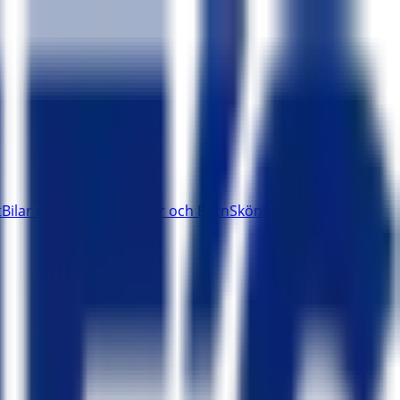
t
Bilar och Motor
Leksaker och Barn
Skönhet och