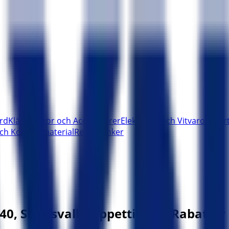
rd
Kläder, Skor och Accessoarer
Elektronik och Vitvaror
Spor
ch Kontorsmaterial
Resor
Banker
40, Sundsvall - Öppettider & Rabatter