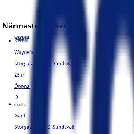
Närmaste butiker
Wayne's Coffee
Storgatan 36-40, Sundsvall
25 m
Öppna
Gant
Storgatan 26-40, Sundsvall