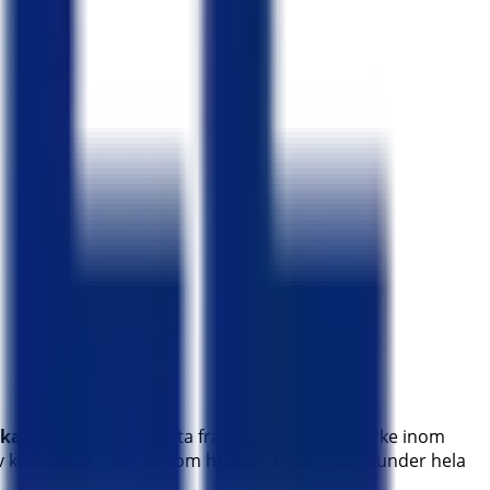
katalogerna
från detta framstående varumärke inom
av kvalitetsprodukter som hjälper dig att spara under hela