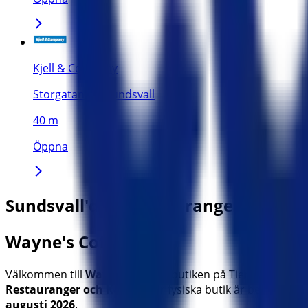
Kjell & Company
Storgatan 26, Sundsvall
40 m
Öppna
Sundsvall'deki Restauranger och Kafé
Wayne's Coffee
Välkommen till
Wayne's Coffee
-butiken på Tiendeo, där 
Restauranger och Kaféer
. Vår fysiska butik är belägen på
augusti 2026
.