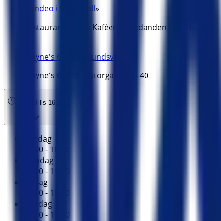
Tiendeo i Sundsvall
»
Restauranger och Kaféer Erbjudanden i Sundsvall
»
Wayne's Coffee i Sundsvall
»
Wayne's Coffee | Storgatan 36-40
Öppna
Tills 16:00
Söndag
12:00 - 16:00
Måndag
10:00 - 19:00
Tisdag
10:00 - 19:00
Onsdag
10:00 - 19:00