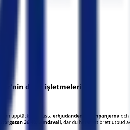
er'nin diğer işletmeleri
du kan upptäcka de bästa
erbjudandena
,
kampanjerna
och
Storgatan 36-40
,
Sundsvall
, där du hittar ett brett utbud 