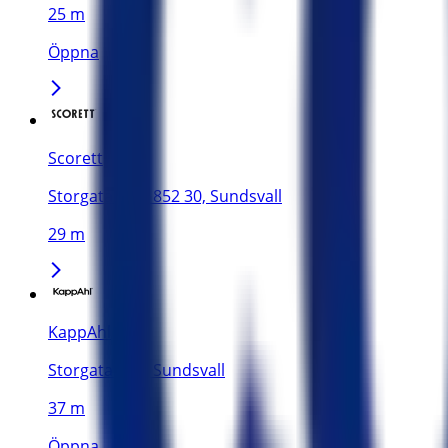
25 m
Öppna
Scorett
Storgatan 21, 852 30, Sundsvall
29 m
KappAhl
Storgatan 28, Sundsvall
37 m
Öppna