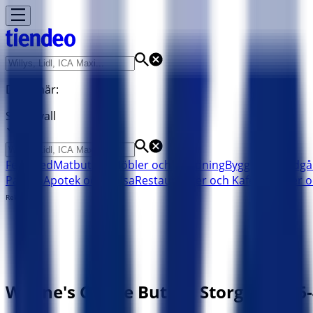
Du är här:
Sundsvall
Featured
Matbutiker
Möbler och Inredning
Bygg och Trädgå
Parfym
Apotek och Hälsa
Restauranger och Kaféer
Böcker o
Reklam
Wayne's Coffee Butik | Storgatan 36-