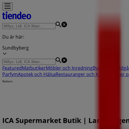
Du är här:
Sundbyberg
Featured
Matbutiker
Möbler och Inredning
Bygg och Trädgå
Parfym
Apotek och Hälsa
Restauranger och Kaféer
Böcker o
Reklam
ICA Supermarket Butik | Landsvägen