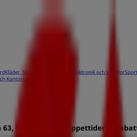
rd
Kläder, Skor och Accessoarer
Elektronik och Vitvaror
Spor
ch Kontorsmaterial
Resor
Banker
 63, Sundbyberg - Öppettider & Rabat