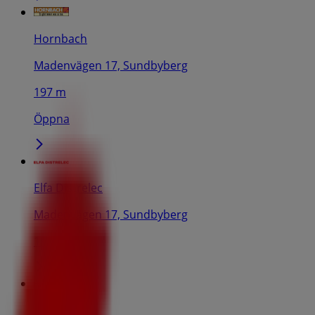
Hornbach
Madenvägen 17, Sundbyberg
197 m
Öppna
Elfa Distrelec
Madenvägen 17, Sundbyberg
197 m
Hafa