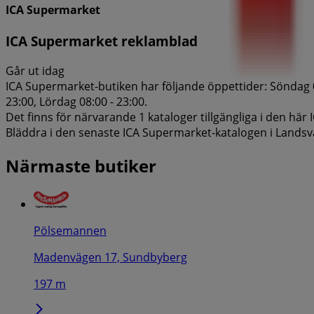
ICA Supermarket
ICA Supermarket reklamblad
Går ut idag
ICA Supermarket-butiken har följande öppettider: Söndag 08:
23:00, Lördag 08:00 - 23:00.
Det finns för närvarande 1 kataloger tillgängliga i den hä
Bläddra i den senaste ICA Supermarket-katalogen i Landsvä
Närmaste butiker
Pölsemannen
Madenvägen 17, Sundbyberg
197 m