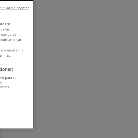
tinuar sin aceptar
atos de
que las
amos datos
 podrían dejar
l
ece en el en la
er más,
ionar:
ivo para su
do
vicios.