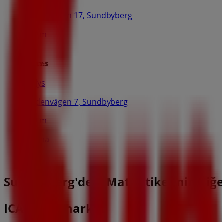
Madenvägen 17, Sundbyberg
197 m
Willys
Madenvägen 7, Sundbyberg
559 m
Öppna
Sundbyberg'deki Matbutiker'nin diğe
ICA Supermarket