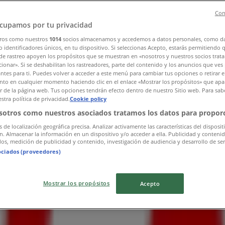
Con
cupamos por tu privacidad
ros como nuestros
1014
socios almacenamos y accedemos a datos personales, como d
 identificadores únicos, en tu dispositivo. Si seleccionas Acepto, estarás permitiendo 
de rastreo apoyen los propósitos que se muestran en «nosotros y nuestros socios trat
ionar». Si se deshabilitan los rastreadores, parte del contenido y los anuncios que ves
antes para ti. Puedes volver a acceder a este menú para cambiar tus opciones o retirar e
to en cualquier momento haciendo clic en el enlace «Mostrar los propósitos» que apar
or de la página web. Tus opciones tendrán efecto dentro de nuestro Sitio web. Para sab
stra política de privacidad.
Cookie policy
sotros como nuestros asociados tratamos los datos para proporc
s de localización geográfica precisa. Analizar activamente las características del disposit
ón. Almacenar la información en un dispositivo y/o acceder a ella. Publicidad y conteni
os, medición de publicidad y contenido, investigación de audiencia y desarrollo de ser
ociados (proveedores)
Mostrar los propósitos
Acepto