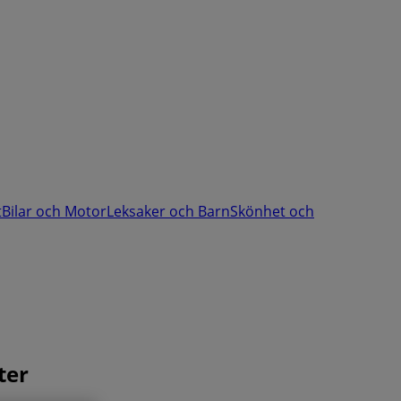
t
Bilar och Motor
Leksaker och Barn
Skönhet och
ter