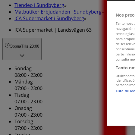
Tiendeo i Sundbyberg
»
Matbutiker Erbjudanden i Sundbyberg
»
Nos preo
ICA Supermarket i Sundbyberg
»
Tanto nosot
navegación o
ICA Supermarket | Landsvägen 63
tecnologías 
para proporc
de ser relev
Öppna
Tills 23:00
consentimien
parte inferi
consulta nue
Tanto no
Söndag
08:00 - 23:00
Utilizar dato
identificaci
Måndag
personalizad
07:00 - 23:00
Lista de as
Tisdag
07:00 - 23:00
Onsdag
07:00 - 23:00
Torsdag
07:00 - 23:00
Fredag