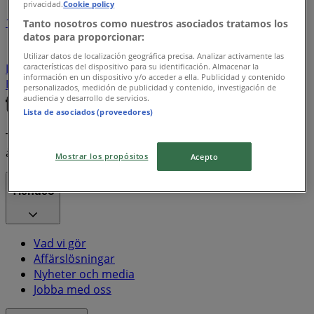
privacidad.
Cookie policy
1
Tanto nosotros como nuestros asociados tratamos los
datos para proporcionar:
Bregott
Zoegas
marabou
coca-cola
Pepsi
Utilizar datos de localización geográfica precisa. Analizar activamente las
características del dispositivo para su identificación. Almacenar la
Ingelsta kalkon
Prima
sodastream
Matpiraten
información en un dispositivo y/o acceder a ella. Publicidad y contenido
Electrolux
PlayStation
personalizados, medición de publicidad y contenido, investigación de
audiencia y desarrollo de servicios.
Lista de asociados (proveedores)
Tiendeo är en del av Shopfully, teknikföretaget som
återuppfinner lokal shopping över hela världen.
Mostrar los propósitos
Acepto
Tiendeo
Vad vi gör
Affärslösningar
Nyheter och media
Jobba med oss