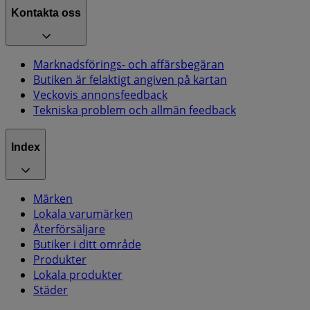
Kontakta oss
Marknadsförings- och affärsbegäran
Butiken är felaktigt angiven på kartan
Veckovis annonsfeedback
Tekniska problem och allmän feedback
Index
Märken
Lokala varumärken
Återförsäljare
Butiker i ditt område
Produkter
Lokala produkter
Städer