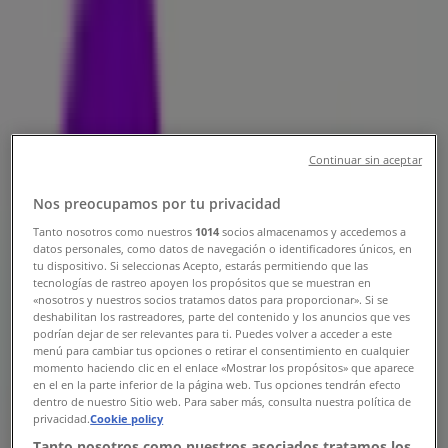
Stockholm - Öppettider & Rabatter
Tiendeo i Stockholm
»
Elektronik och Vitvaror Erbjudanden i Stockholm
»
Telia i Stockholm
»
Telia | Kungsgatan 36
Continuar sin aceptar
Karta
020400800
Karta
020400800
Nos preocupamos por tu privacidad
Vi är på väg att publicera erbjudanden från Telia
Tanto nosotros como nuestros
1014
socios almacenamos y accedemos a
datos personales, como datos de navegación o identificadores únicos, en
tu dispositivo. Si seleccionas Acepto, estarás permitiendo que las
Reklam
tecnologías de rastreo apoyen los propósitos que se muestran en
«nosotros y nuestros socios tratamos datos para proporcionar». Si se
deshabilitan los rastreadores, parte del contenido y los anuncios que ves
podrían dejar de ser relevantes para ti. Puedes volver a acceder a este
menú para cambiar tus opciones o retirar el consentimiento en cualquier
momento haciendo clic en el enlace «Mostrar los propósitos» que aparece
en el en la parte inferior de la página web. Tus opciones tendrán efecto
dentro de nuestro Sitio web. Para saber más, consulta nuestra política de
privacidad.
Cookie policy
Tanto nosotros como nuestros asociados tratamos los