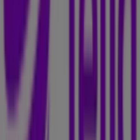
Elektronik och Vitvaror
. Vår fysiska butik är belägen på
Kungsgatan 36
,
Stockholm
, där du hittar ett brett
utbud av kvalitetsprodukter som hjälper dig att spara
under hela
augusti 2026
.
På Tiendeo erbjuder vi dig den senaste informationen
om
Telia
, inklusive öppettider, exklusiva erbjudanden
och butikens exakta läge på
Kungsgatan 36
. Dessutom
får du tillgång till de senaste katalogerna från
Telia
, där
du kan upptäcka de senaste kampanjerna och dra nytta
av stora rabatter på produkter inom
Elektronik och
Vitvaror
för dina inköp i
Stockholm
.
Missa inte chansen att besöka
Telia
-butiken på
Kungsgatan 36
för en fullständig shoppingupplevelse. Vi
bjuder in dig att utforska de kampanjer vi har för dig
denna
augusti
och hålla dig uppdaterad om de bästa
erbjudandena från
Telia
i
Stockholm
. Besök oss och
börja spara redan idag!
Mer information om Telia
Se andra butiker av Telia i