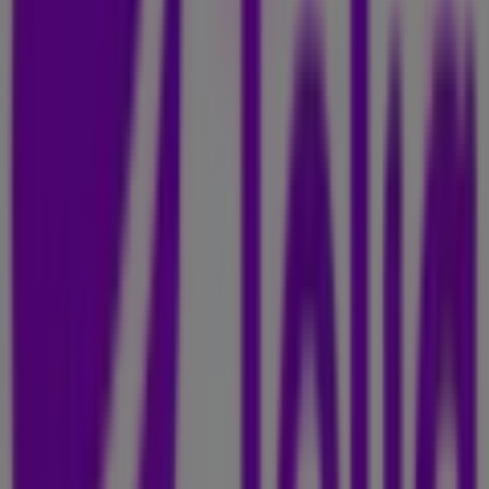
Öppna
Bergans
Fredsgatan 5, Stockholm
138 m
Stockholm'deki Elektronik och
Vitvaror'nin diğer işletmeleri
Telia
Välkommen till
Telia
-butiken på Tiendeo, där du kan
upptäcka de bästa
erbjudandena
,
kampanjerna
och
katalogerna
från detta framstående varumärke inom