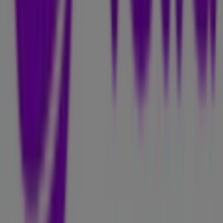
Tiendeo är en del av Shopfully, teknikföretaget som
återuppfinner lokal shopping över hela världen.
Tiendeo
Vad vi gör
Affärslösningar