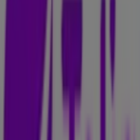
Drottninggatan 50-52, Stockholm
43 m
Golfhäftet
Oleby 418, Stockholm
43 m
Stadium
Hamngatan 37, Stockholm
125 m