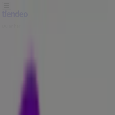
Du är här:
Stockholm
Featured
Matbutiker
Möbler och Inredning
Bygg och
Trädgård
Kläder, Skor och Accessoarer
Elektronik och
Vitvaror
Sport
Bilar och Motor
Leksaker och Barn
Skönhet
och Parfym
Apotek och Hälsa
Restauranger och
Kaféer
Böcker och Kontorsmaterial
Resor
Banker
Reklam
Telia Butik | Kungsgatan 36,