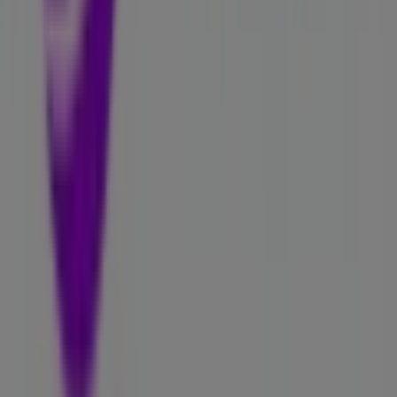
Nyheter och media
Jobba med oss
Kontakta oss
Marknadsförings- och affärsbegäran
Butiken är felaktigt angiven på kartan
Veckovis annonsfeedback
Tekniska problem och allmän feedback
Index
Märken
Lokala varumärken
Återförsäljare
Butiker i ditt område
Produkter