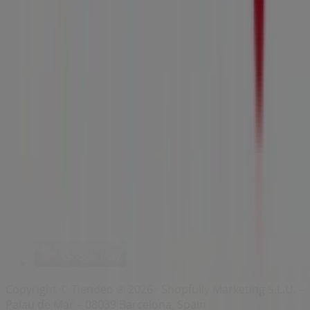
Index
Märken
Lokala varumärken
Återförsäljare
Butiker i ditt område
Produkter
Lokala produkter
Städer
Ladda ner Tiendeo appen
Copyright © Tiendeo ® 2026 · Shopfully Marketing S.L.U. –
Palau de Mar – 08039 Barcelona, Spain