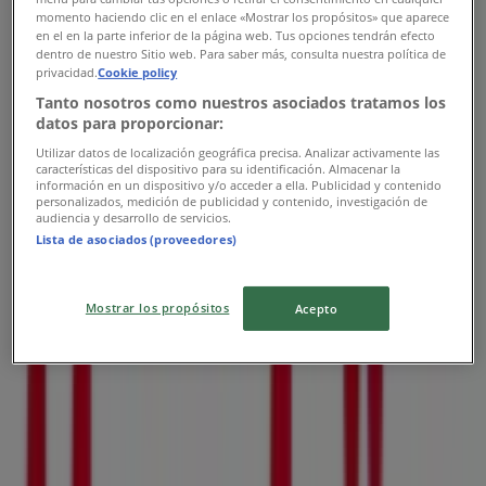
Gustav III:s Boulevard 47, Solna
momento haciendo clic en el enlace «Mostrar los propósitos» que aparece
en el en la parte inferior de la página web. Tus opciones tendrán efecto
508 m
dentro de nuestro Sitio web. Para saber más, consulta nuestra política de
privacidad.
Cookie policy
Öppna
Tanto nosotros como nuestros asociados tratamos los
datos para proporcionar:
Utilizar datos de localización geográfica precisa. Analizar activamente las
características del dispositivo para su identificación. Almacenar la
información en un dispositivo y/o acceder a ella. Publicidad y contenido
Hemköp
personalizados, medición de publicidad y contenido, investigación de
audiencia y desarrollo de servicios.
Postgången 40, Solna
Lista de asociados (proveedores)
1.1 km
Mostrar los propósitos
Acepto
Öppna
Hemköp
Bagartorpsringen 53-55, Solna