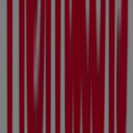
öppettider och all viktig information för en smidig
shoppingupplevelse i
Solna
.
Missa inte chansen att dra nytta av
erbjudandena
från
Hemköp
i butikerna i
Solna
och håll dig uppdaterad om
de bästa priserna under
augusti 2026
. På Tiendeo hittar
du alltid de bästa butikerna och shoppingmöjligheterna i
Solna
. Börja utforska butikerna och kampanjerna vi har
för dig redan nu!
Reklam