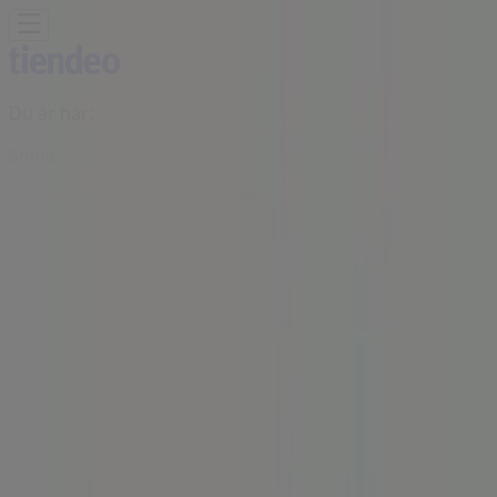
Du är här:
Solna
Featured
Matbutiker
Möbler och Inredning
Bygg och
Trädgård
Kläder, Skor och Accessoarer
Elektronik och
Vitvaror
Sport
Bilar och Motor
Leksaker och Barn
Skönhet
och Parfym
Apotek och Hälsa
Restauranger och
Kaféer
Böcker och Kontorsmaterial
Resor
Banker
Reklam
Hemköp Butiker Solna - Öppettider,