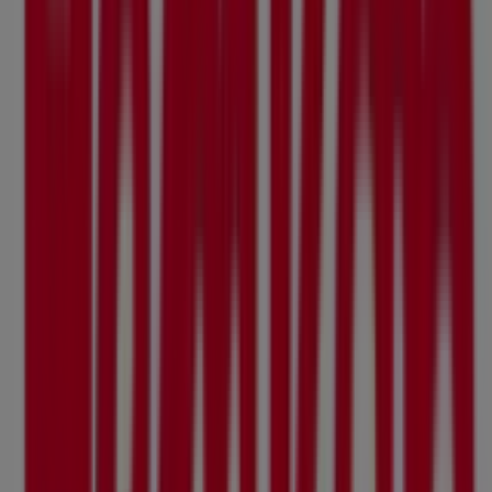
Vi är på väg att publicera erbjudanden från Hemköp
Städer med Hemköp-butiker
Hemköp i Sundbyberg
Hemköp i Danderyd
Hemköp
i Gärdet
Hemköp i Stockholm
Hemköp i Husby
(Stockholm)
Hemköp i Nybygget (Stockholm)
Hemköp
i Östermalm
Hemköp i Lidingö
Hemköp i Bosön
Hemköp i Sollentuna
Hemköp i Täby
Hemköp i Järfälla
Visa fler städer