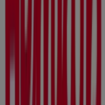
Andra företag inom Matbutiker i
Solna
Hemköp
Välkommen till Tiendeo, ditt bästa val för att hitta inte
bara de bästa
erbjudandena
,
katalogerna
och
kampanjerna
, utan också för att upptäcka de mest
framstående butikerna i
Solna
. Under
augusti 2026
kan
du på vår plattform ta del av de senaste nyheterna från
Hemköp
, ett av de mest erkända varumärkena, samt
hitta information om de närmaste butikerna i
Solna
.
På Tiendeo får du inte bara tillgång till
kampanjer
och
rabatter, utan även detaljerad information om fysiska
butiker i din stad. Utforska katalogerna från
Hemköp
,
hitta butiker i
Solna
och upptäck produkter med stora
rabatter för att spara pengar på dina köp under
augusti
.
Dessutom håller vi dig uppdaterad med exakta platser,