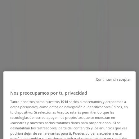
Telefonnummer & Adresser
Tiendeo i Solna
»
Matbutiker Erbjudanden i Solna
»
Hemköp i Solna
»
Hemköp i Solna
Hemköp
Råsta Strandväg 13c, Solna
Continuar sin aceptar
155 m
Nos preocupamos por tu privacidad
Öppna
Tanto nosotros como nuestros
1014
socios almacenamos y accedemos a
datos personales, como datos de navegación o identificadores únicos, en
tu dispositivo. Si seleccionas Acepto, estarás permitiendo que las
tecnologías de rastreo apoyen los propósitos que se muestran en
«nosotros y nuestros socios tratamos datos para proporcionar». Si se
deshabilitan los rastreadores, parte del contenido y los anuncios que ves
Hemköp
podrían dejar de ser relevantes para ti. Puedes volver a acceder a este
menú para cambiar tus opciones o retirar el consentimiento en cualquier