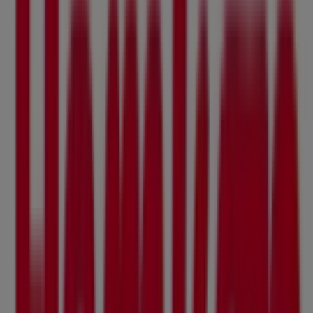
Sturegatan 5, Sundbyberg
2.2 km
Öppna
Hemköp
Storgatan 62-64, Solna
2.5 km
Öppna
Reklam