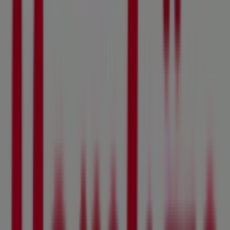
1.4 km
Öppna
Reklam
Hemköp