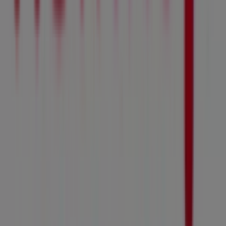
Tiendeo är en del av Shopfully, teknikföretaget som
återuppfinner lokal shopping över hela världen.
Tiendeo
Vad vi gör
Affärslösningar
Nyheter och media
Jobba med oss
Kontakta oss
Marknadsförings- och affärsbegäran
Butiken är felaktigt angiven på kartan
Veckovis annonsfeedback
Tekniska problem och allmän feedback