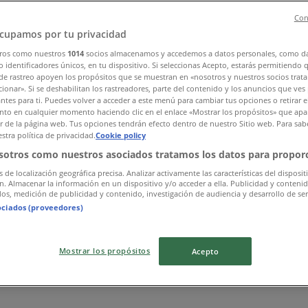
Con
cupamos por tu privacidad
ros como nuestros
1014
socios almacenamos y accedemos a datos personales, como d
 identificadores únicos, en tu dispositivo. Si seleccionas Acepto, estarás permitiendo 
de rastreo apoyen los propósitos que se muestran en «nosotros y nuestros socios trat
ionar». Si se deshabilitan los rastreadores, parte del contenido y los anuncios que ves
antes para ti. Puedes volver a acceder a este menú para cambiar tus opciones o retirar e
to en cualquier momento haciendo clic en el enlace «Mostrar los propósitos» que apar
or de la página web. Tus opciones tendrán efecto dentro de nuestro Sitio web. Para sab
stra política de privacidad.
Cookie policy
sotros como nuestros asociados tratamos los datos para proporc
s de localización geográfica precisa. Analizar activamente las características del disposit
ón. Almacenar la información en un dispositivo y/o acceder a ella. Publicidad y conteni
os, medición de publicidad y contenido, investigación de audiencia y desarrollo de ser
ociados (proveedores)
Mostrar los propósitos
Acepto