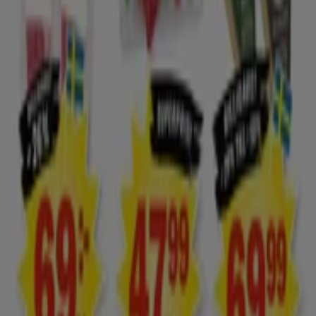
Utvalda erbjudanden
kaffe
godis
mattor
parasoll
skor
ost
gardiner
fisk och
skaldjur
potatis
Tiendeo i din stad
Stockholm
Göteborg
Malmö
Uppsala
Örebro
Västerås
Norrköping
Linköping
Jönköping
Umeå
Lund (Skåne)
Karlstad
Helsingborg
Sundsvall
Halmstad
Borås
Visa fler städer
Tiendeo international