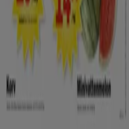
Index
Märken
Lokala varumärken
Återförsäljare
Butiker i ditt område
Produkter
Lokala produkter
Städer
Ladda ner Tiendeo appen
Copyright © Tiendeo ® 2026 · Shopfully Marketing S.L.U. –
Palau de Mar – 08039 Barcelona, Spain