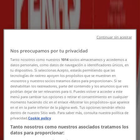
Ny
EKO
Continuar sin aceptar
Aktuella specialerbjudanden
Nos preocupamos por tu privacidad
Utgår den 23/8
Skara
Tanto nosotros como nuestros
1014
socios almacenamos y accedemos a
Ny
datos personales, como datos de navegación o identificadores únicos, en
tu dispositivo. Si seleccionas Acepto, estarás permitiendo que las
tecnologías de rastreo apoyen los propósitos que se muestran en
«nosotros y nuestros socios tratamos datos para proporcionar». Si se
City Gross
deshabilitan los rastreadores, parte del contenido y los anuncios que ves
podrían dejar de ser relevantes para ti. Puedes volver a acceder a este
menú para cambiar tus opciones o retirar el consentimiento en cualquier
City Gross Reklamblad v.33
momento haciendo clic en el enlace «Mostrar los propósitos» que aparece
en el en la parte inferior de la página web. Tus opciones tendrán efecto
dentro de nuestro Sitio web. Para saber más, consulta nuestra política de
Utgår den 16/8
Skara
privacidad.
Cookie policy
Ny
Tanto nosotros como nuestros asociados tratamos los
datos para proporcionar: