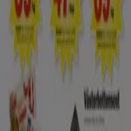
España
Italia
United Kingdom
México
Brasil
Colombia
Argentina
France
United States
Nederland
Deutschland
Perú
Chile
Portugal
Australia
Türkiye
Polska
Norge
Österreich
Sverige
Ecuador
Singapore
South Africa
Canada
Danmark
Suomi
日本
Ελλάδα
한국
Belgique
Schweiz
United Arab Emirates
România
Maroc
Ceská republika
Slovenská republika
Magyarország
България
Reklam