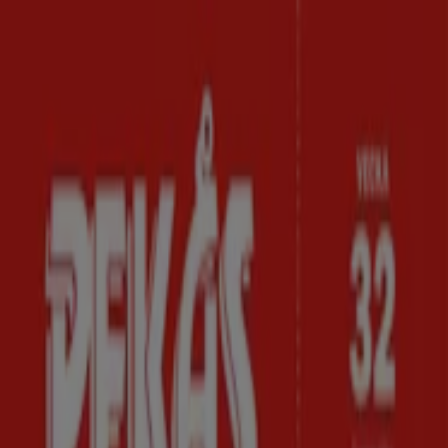
Du är här:
Skara
Featured
Matbutiker
Möbler och Inredning
Bygg och
Trädgård
Kläder, Skor och Accessoarer
Elektronik och
Vitvaror
Sport
Bilar och Motor
Leksaker och Barn
Skönhet
och Parfym
Apotek och Hälsa
Restauranger och
Kaféer
Böcker och Kontorsmaterial
Resor
Banker
Reklam
De bästa katalogerna i Skara