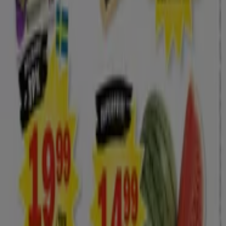
återuppfinner lokal shopping över hela världen.
Tiendeo
Vad vi gör
Affärslösningar
Nyheter och media
Jobba med oss
Kontakta oss
Marknadsförings- och affärsbegäran
Butiken är felaktigt angiven på kartan
Veckovis annonsfeedback
Tekniska problem och allmän feedback