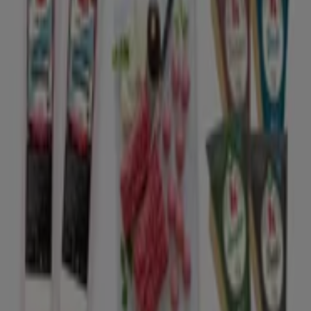
Går ut idag
Pekås
Kampanjpris!
Går ut idag
Skara
Visa fler
Reklam