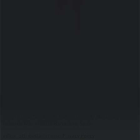
Märken
Lokala varumärken
Återförsäljare
Butiker i ditt område
Produkter
Lokala produkter
Städer
Ladda ner Tiendeo appen
Copyright © Tiendeo ® 2026 · Shopfully Marketing S.L.U. –
Palau de Mar – 08039 Barcelona, Spain
Villkor och bestämmelser
Privacy Policy