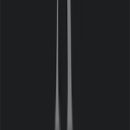
Tiendeo är en del av Shopfully, teknikföretaget som
återuppfinner lokal shopping över hela världen.