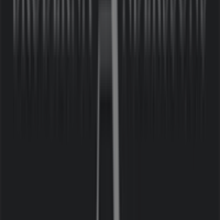
shoppingupplevelse. Vi bjuder in dig att utforska de
kampanjer vi har för dig denna
augusti
och hålla dig
uppdaterad om de bästa erbjudandena från
Bröderna
Anderssons
i
Nacka
. Besök oss och börja spara redan
idag!
Mer information om Bröderna Anderssons
Se andra
butiker av Bröderna Anderssons i Nacka
Reklam