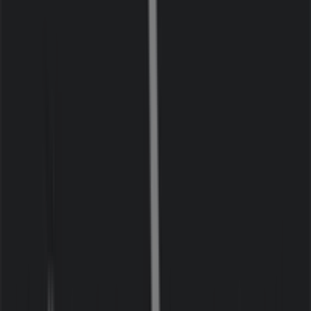
Stalands
Gustav de lavals torg 3, Nacka
280 m
Stängt
Bröderna Anderssons
Gustaf De Lavals Torg 3, Nacka
286 m
Svenska Hem