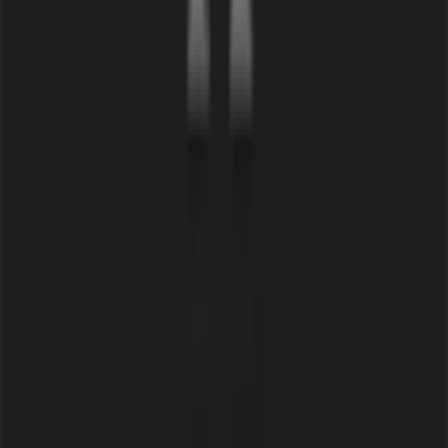
Tiendeo
Vad vi gör
Affärslösningar
Nyheter och media
Jobba med oss
Kontakta oss
Marknadsförings- och affärsbegäran
Butiken är felaktigt angiven på kartan
Veckovis annonsfeedback
Tekniska problem och allmän feedback
Index