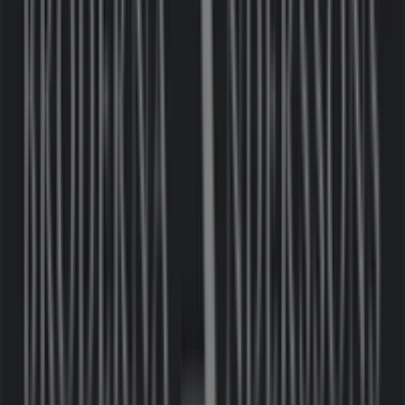
Bröderna Anderssons
Välkommen till
Bröderna Anderssons
-butiken på
Tiendeo, där du kan upptäcka de bästa
erbjudandena
,
kampanjerna
och
katalogerna
från detta framstående
varumärke inom
Möbler och Inredning
. Vår fysiska butik
är belägen på
Gustaf De Lavals Torg 3
,
Nacka
, där du
hittar ett brett utbud av kvalitetsprodukter som hjälper
dig att spara under hela
augusti 2026
.
På Tiendeo erbjuder vi dig den senaste informationen
om
Bröderna Anderssons
, inklusive öppettider,
exklusiva erbjudanden och butikens exakta läge på
Gustaf De Lavals Torg 3
. Dessutom får du tillgång till de
senaste katalogerna från
Bröderna Anderssons
, där du
kan upptäcka de senaste kampanjerna och dra nytta av
stora rabatter på produkter inom
Möbler och Inredning
för dina inköp i
Nacka
.
Missa inte chansen att besöka
Bröderna Anderssons
-
butiken på
Gustaf De Lavals Torg 3
för en fullständig