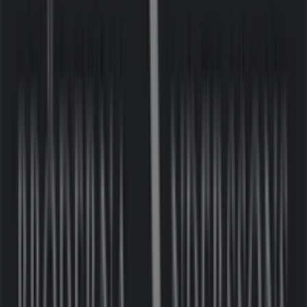
Gustaf de Lavals Torg 3, Nacka
294 m
Stängt
Hans K
Gustaf De Lavals Torg 3, Nacka
294 m
Nacka'deki Möbler och
Inredning'nin diğer işletmeleri