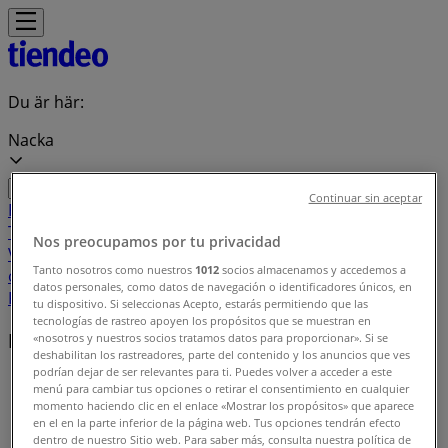
Du är här:
Nacka
Continuar sin aceptar
Featured
Matbutiker
Möbler och Inredning
Bygg och
Trädgård
Kläder, Skor och Accessoarer
Elektronik och
Nos preocupamos por tu privacidad
Vitvaror
Sport
Bilar och Motor
Leksaker och Barn
Skönhet
Tanto nosotros como nuestros
1012
socios almacenamos y accedemos a
och Parfym
Apotek och Hälsa
Restauranger och
datos personales, como datos de navegación o identificadores únicos, en
Kaféer
Böcker och Kontorsmaterial
Resor
Banker
tu dispositivo. Si seleccionas Acepto, estarás permitiendo que las
tecnologías de rastreo apoyen los propósitos que se muestran en
Erbjudanderegister i Nacka
«nosotros y nuestros socios tratamos datos para proporcionar». Si se
deshabilitan los rastreadores, parte del contenido y los anuncios que ves
podrían dejar de ser relevantes para ti. Puedes volver a acceder a este
Tiendeo i Nacka
»
menú para cambiar tus opciones o retirar el consentimiento en cualquier
momento haciendo clic en el enlace «Mostrar los propósitos» que aparece
Erbjudanderegister
en el en la parte inferior de la página web. Tus opciones tendrán efecto
dentro de nuestro Sitio web. Para saber más, consulta nuestra política de