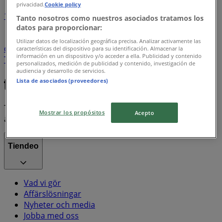
privacidad.
Cookie policy
1
Tanto nosotros como nuestros asociados tratamos los
datos para proporcionar:
Matbutiker
Möbler och Inredning
kaffe
Elektronik
Utilizar datos de localización geográfica precisa. Analizar activamente las
och Vitvaror
Kläder, Skor och Accessoarer
Bygg och
características del dispositivo para su identificación. Almacenar la
información en un dispositivo y/o acceder a ella. Publicidad y contenido
Trädgård
Sport
godis
mattor
parasoll
skor
ost
personalizados, medición de publicidad y contenido, investigación de
gardiner
fisk och skaldjur
potatis
dammsugare
audiencia y desarrollo de servicios.
Lista de asociados (proveedores)
Tiendeo är en del av Shopfully, teknikföretaget som
Mostrar los propósitos
Acepto
återuppfinner lokal shopping över hela världen.
Tiendeo
Vad vi gör
Affärslösningar
Nyheter och media
Jobba med oss