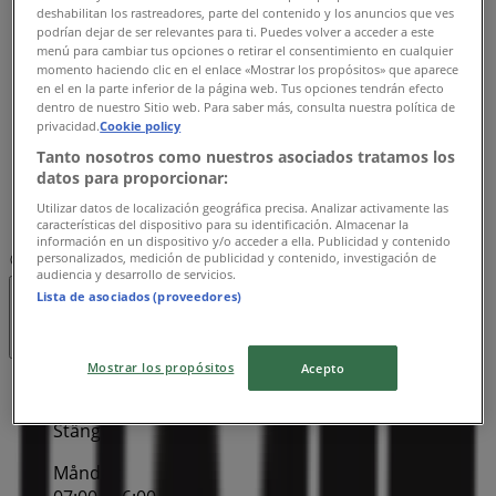
07:00 - 16:00
deshabilitan los rastreadores, parte del contenido y los anuncios que ves
Onsdag
podrían dejar de ser relevantes para ti. Puedes volver a acceder a este
menú para cambiar tus opciones o retirar el consentimiento en cualquier
07:00 - 16:00
momento haciendo clic en el enlace «Mostrar los propósitos» que aparece
Torsdag
en el en la parte inferior de la página web. Tus opciones tendrán efecto
07:00 - 16:00
dentro de nuestro Sitio web. Para saber más, consulta nuestra política de
privacidad.
Cookie policy
Fredag
07:00 - 16:00
Tanto nosotros como nuestros asociados tratamos los
datos para proporcionar:
Lördag
Utilizar datos de localización geográfica precisa. Analizar activamente las
Stängt
características del dispositivo para su identificación. Almacenar la
información en un dispositivo y/o acceder a ella. Publicidad y contenido
personalizados, medición de publicidad y contenido, investigación de
Karta
+46 141 227 515
audiencia y desarrollo de servicios.
Lista de asociados (proveedores)
Stängt
Mostrar los propósitos
Acepto
Söndag
Stängt
Måndag