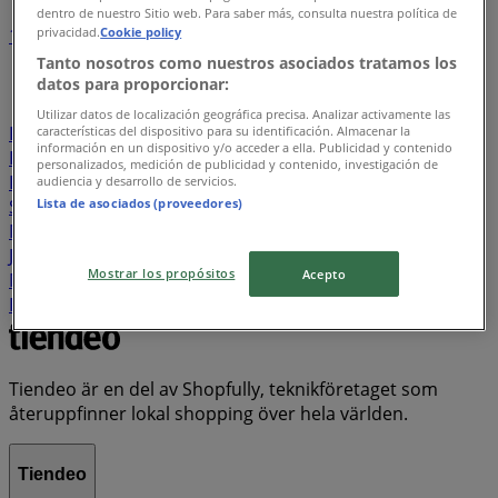
dentro de nuestro Sitio web. Para saber más, consulta nuestra política de
privacidad.
Cookie policy
1
2
3
4
5
...
21
Tanto nosotros como nuestros asociados tratamos los
datos para proporcionar:
Willys
Lidl
ÖoB
ICA Maxi
Rusta
Hemköp
Utilizar datos de localización geográfica precisa. Analizar activamente las
DollarStore
Coop
Stora Coop
City Gross
EKO
ICA
características del dispositivo para su identificación. Almacenar la
información en un dispositivo y/o acceder a ella. Publicidad y contenido
Kvantum
Systembolaget
ICA Supermarket
personalizados, medición de publicidad y contenido, investigación de
Blomsterlandet
Swedbank
Granngården
audiencia y desarrollo de servicios.
Lista de asociados (proveedores)
Snabbgross
Tempo
Jula
JYSK
Matrix Butikerna
Matcenter
Skechers
Telia
Biltema
Clas Ohlson
Jem&Fix
Byggmax
Bauhaus
Nya Pulsen
Matdax
Mostrar los propósitos
Acepto
Matvärlden
Pekås
Plantagen
Cassels
Elgiganten
ICA Nära
Matöppet
Lager 157
Tiendeo är en del av Shopfully, teknikföretaget som
återuppfinner lokal shopping över hela världen.
Tiendeo