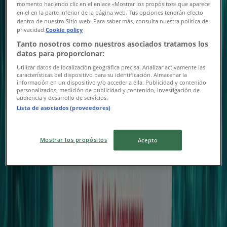
momento haciendo clic en el enlace «Mostrar los propósitos» que aparece
en el en la parte inferior de la página web. Tus opciones tendrán efecto
dentro de nuestro Sitio web. Para saber más, consulta nuestra política de
privacidad.
Cookie policy
Tanto nosotros como nuestros asociados tratamos los
datos para proporcionar:
Utilizar datos de localización geográfica precisa. Analizar activamente las
características del dispositivo para su identificación. Almacenar la
información en un dispositivo y/o acceder a ella. Publicidad y contenido
personalizados, medición de publicidad y contenido, investigación de
audiencia y desarrollo de servicios.
Lista de asociados (proveedores)
{"numCatalogs":0}
Andra användare tittade också på
Mostrar los propósitos
Acepto
dessa kataloger
Ving