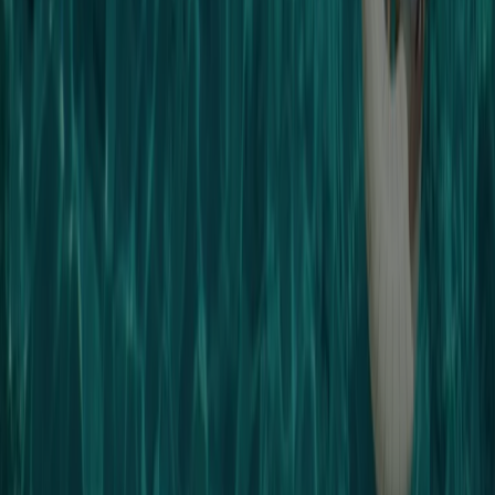
Vad vi gör
Affärslösningar
Nyheter och media
Jobba med oss
Kontakta oss
Marknadsförings- och affärsbegäran
Butiken är felaktigt angiven på kartan
Veckovis annonsfeedback
Tekniska problem och allmän feedback
Index
Märken
Återförsäljare