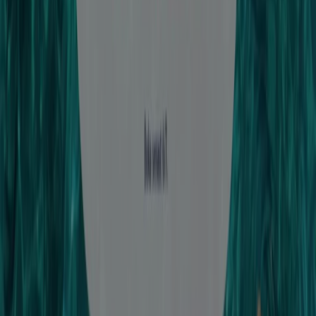
Ving
Kampanjpris!
Utgår den 31/10
STS Alpresor
Erbjudande!
Utgår den 31/8
TUI
Exklusivt erbjudande!
Utgår den 31/8