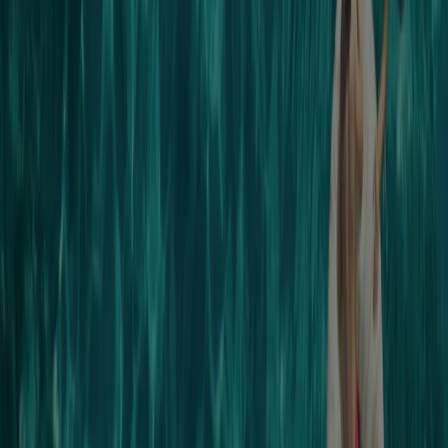
Resehuset har funnits i
Jönköping
i flera år
Reklam