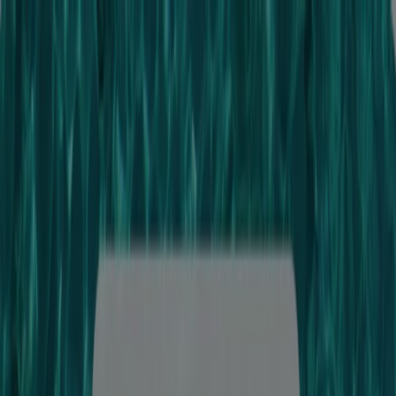
Du är här:
Stockholm
Featured
Matbutiker
Möbler och Inredning
Bygg och
Trädgård
Kläder, Skor och Accessoarer
Elektronik och
Vitvaror
Sport
Bilar och Motor
Leksaker och Barn
Skönhet
och Parfym
Apotek och Hälsa
Restauranger och
Kaféer
Böcker och Kontorsmaterial
Resor
Banker
Reklam
Resehuset - Rabattkoder,