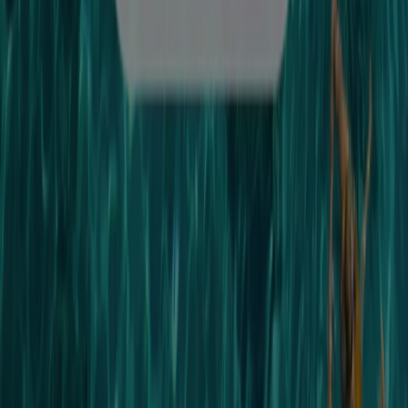
Andra företag inom Resor
Snabbkoll på erbjudanden på
Resehuset
Kategorier:
Resor
Resehuset, alla erbjudanden inom
räckhåll för dina fingertoppar
Resehuset, eller snarare Resehuset i Jönköping är din
personliga resebyrå
Lär känna Resehuset
När Resehuset säljer resor strävar de efter att göra det
personligt, professionellt och lokalt. De ser sig som en