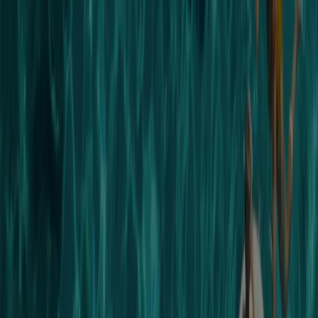
stormarknad i resor. Allt som du behöver har de samlat
under sitt tak. Utnyttja deras kunskap och branschens
modernaste bokningssystem. De har tillgång till de flesta
flygbolag, lågprisflyg, charter, rederier, hotell,
researrangörer etc och möjlighet att jämföra dessa med
varandra så att du får det som passar just dig.
Deras målsättning är att vara den bästa resebyrån på
orten. Tillgänglighet är anpassad efter sina kunders
önskemål på respektive avdelning. Förutom att besöka
dem i
Jönköping
kan du ringa, e-post eller boka online
via deras
hemsida
reehuet.se, där du dessutom kan
finna nyheter,
erbjudanden
och
kampanjer
.
De har gedigen kunskap och lång erfarenhet av
branschen. Tillsammans har de varit nästan överallt i
världen och har många lokala kontakter. På
återkommande kunder finns en “profilbank”, som gör att
de snabbt hittar rätt och kan ge personlig service.
Resehusets bakgrund