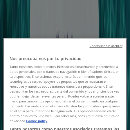
Kampanjer & Erbjudanden
Följ för att få erbjudanden
Tiendeo
»
Erbjudanden för Resor i närheten
»
Continuar sin aceptar
Resehuset
Nos preocupamos por tu privacidad
Andra Resor-butiker i din stad
Tanto nosotros como nuestros
1014
socios almacenamos y accedemos a
datos personales, como datos de navegación o identificadores únicos, en
Snabbkoll på erbjudanden på
tu dispositivo. Si seleccionas Acepto, estarás permitiendo que las
tecnologías de rastreo apoyen los propósitos que se muestran en
Resehuset
«nosotros y nuestros socios tratamos datos para proporcionar». Si se
deshabilitan los rastreadores, parte del contenido y los anuncios que ves
podrían dejar de ser relevantes para ti. Puedes volver a acceder a este
menú para cambiar tus opciones o retirar el consentimiento en cualquier
momento haciendo clic en el enlace «Mostrar los propósitos» que aparece
Kategorier:
Resor
en el en la parte inferior de la página web. Tus opciones tendrán efecto
dentro de nuestro Sitio web. Para saber más, consulta nuestra política de
Vi är på väg att publicera erbjudanden från Resehuset
privacidad.
Cookie policy
Tanto nosotros como nuestros asociados tratamos los
Reklam