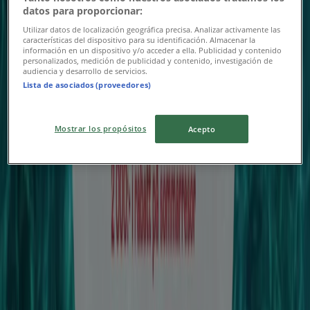
datos para proporcionar:
Utilizar datos de localización geográfica precisa. Analizar activamente las
características del dispositivo para su identificación. Almacenar la
información en un dispositivo y/o acceder a ella. Publicidad y contenido
personalizados, medición de publicidad y contenido, investigación de
audiencia y desarrollo de servicios.
Lista de asociados (proveedores)
Mostrar los propósitos
Acepto
{"numCatalogs":0}
Andra användare tittade också på
dessa kataloger