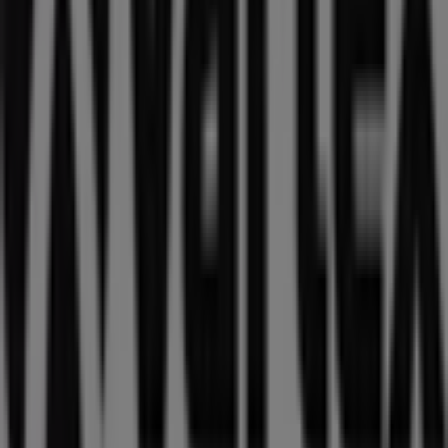
katalogerna
från detta framstående varumärke inom
Sport
. Vår fysiska butik är belägen på
BAROMETERGATAN 2
,
Malmö
, där du hittar ett brett
utbud av kvalitetsprodukter som hjälper dig att spara
under hela
augusti 2026
.
På Tiendeo erbjuder vi dig den senaste informationen
om
Vartex
, inklusive öppettider, exklusiva erbjudanden
och butikens exakta läge på
BAROMETERGATAN 2
.
Dessutom får du tillgång till de senaste katalogerna från
Vartex
, där du kan upptäcka de senaste kampanjerna
och dra nytta av stora rabatter på produkter inom
Sport
för dina inköp i
Malmö
.
Missa inte chansen att besöka
Vartex
-butiken på
BAROMETERGATAN 2
för en fullständig
shoppingupplevelse. Vi bjuder in dig att utforska de
kampanjer vi har för dig denna
augusti
och hålla dig
uppdaterad om de bästa erbjudandena från
Vartex
i
Malmö
. Besök oss och börja spara redan idag!