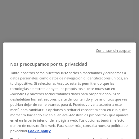
2, Malmö - Öppettider & Rabatter
Tiendeo i Malmö
»
Sport Erbjudanden i Malmö
»
Vartex i Malmö
»
Vartex | BAROMETERGATAN 2
Continuar sin aceptar
Karta
070-496 56 78
Karta
070-496 56 78
Nos preocupamos por tu privacidad
Vartex Erbjudanden i Malmö
Tanto nosotros como nuestros
1012
socios almacenamos y accedemos a
datos personales, como datos de navegación o identificadores únicos, en
tu dispositivo. Si seleccionas Acepto, estarás permitiendo que las
tecnologías de rastreo apoyen los propósitos que se muestran en
«nosotros y nuestros socios tratamos datos para proporcionar». Si se
deshabilitan los rastreadores, parte del contenido y los anuncios que ves
podrían dejar de ser relevantes para ti. Puedes volver a acceder a este
menú para cambiar tus opciones o retirar el consentimiento en cualquier
momento haciendo clic en el enlace «Mostrar los propósitos» que aparece
Vartex
en el en la parte inferior de la página web. Tus opciones tendrán efecto
dentro de nuestro Sitio web. Para saber más, consulta nuestra política de
privacidad.
Cookie policy
Moto collection 2026!