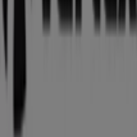
Mer information om Vartex
Se andra butiker av Vartex i
Malmö
Reklam