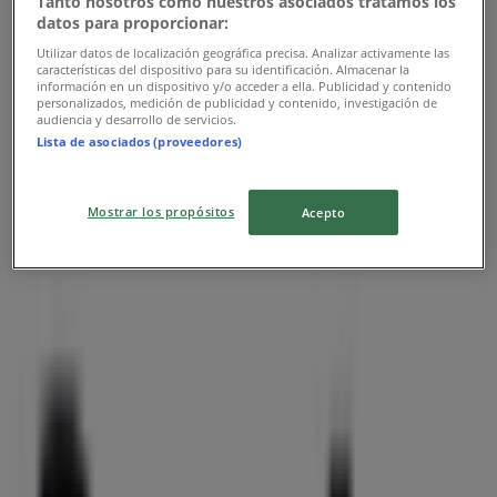
Tanto nosotros como nuestros asociados tratamos los
datos para proporcionar:
Utgår den 31/12
Utilizar datos de localización geográfica precisa. Analizar activamente las
características del dispositivo para su identificación. Almacenar la
Närmaste butiker
información en un dispositivo y/o acceder a ella. Publicidad y contenido
personalizados, medición de publicidad y contenido, investigación de
audiencia y desarrollo de servicios.
Lista de asociados (proveedores)
7 eleven
Mostrar los propósitos
Acepto
Centralplan 6, Malmö
11 m
Stängt
iittala