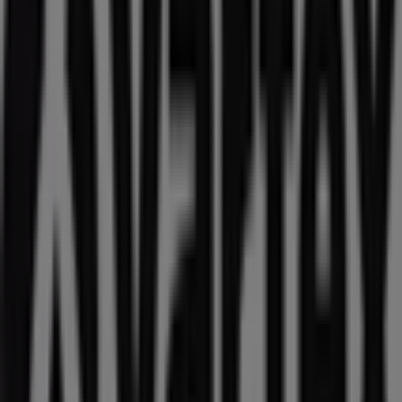
Peak Performance
Södergatan 9, Malmö
11 m
Stängt
Malmö'deki Sport'nin diğer
işletmeleri
Vartex
Välkommen till
Vartex
-butiken på Tiendeo, där du kan
upptäcka de bästa
erbjudandena
,
kampanjerna
och