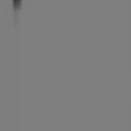
Tiendeo är en del av Shopfully, teknikföretaget som
återuppfinner lokal shopping över hela världen.
Tiendeo
Vad vi gör