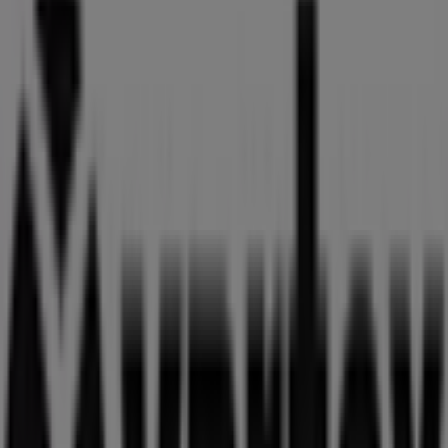
Hansson väg 40, Malmö
11 m
G-Star Raw
Humlegatan 21 (lastkajen) 211 27 MALMO, Malmö
11 m
Brio
Kronetorpsvägen 2 Burlöv Center, Malmö
11 m