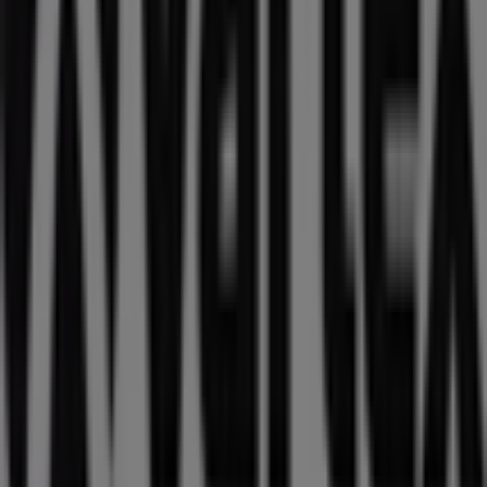
upptäcka de bästa
erbjudandena
,
kampanjerna
och
katalogerna
från detta framstående varumärke inom
Sport
. Vår fysiska butik är belägen på
JÄRNVÄGSGATAN
10
,
Lomma
, där du hittar ett brett utbud av
kvalitetsprodukter som hjälper dig att spara under hela
augusti 2026
.
På Tiendeo erbjuder vi dig den senaste informationen
om
Vartex
, inklusive öppettider, exklusiva erbjudanden
och butikens exakta läge på
JÄRNVÄGSGATAN 10
.
Dessutom får du tillgång till de senaste katalogerna från
Vartex
, där du kan upptäcka de senaste kampanjerna
och dra nytta av stora rabatter på produkter inom
Sport
för dina inköp i
Lomma
.
Missa inte chansen att besöka
Vartex
-butiken på
JÄRNVÄGSGATAN 10
för en fullständig
shoppingupplevelse. Vi bjuder in dig att utforska de
kampanjer vi har för dig denna
augusti
och hålla dig
uppdaterad om de bästa erbjudandena från
Vartex
i
Lomma
. Besök oss och börja spara redan idag!