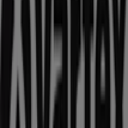
Skandinaviska Enskilda Banken
Strandvägen 92C, Lomma
591 m
Stängt
Lomma'deki Sport'nin diğer
işletmeleri
Vartex
Välkommen till
Vartex
-butiken på Tiendeo, där du kan