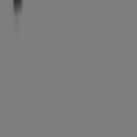
Tiendeo är en del av Shopfully, teknikföretaget som
återuppfinner lokal shopping över hela världen.
Tiendeo
Vad vi gör