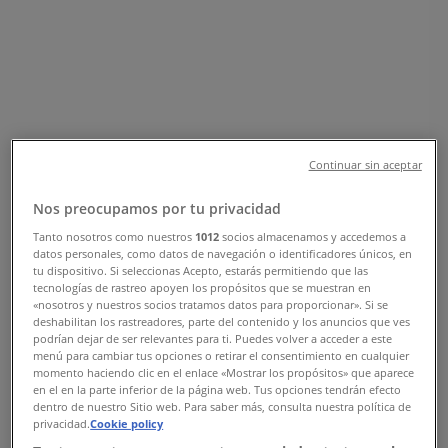
Lomma - Öppettider & Rabatter
Tiendeo i Lomma
»
Sport Erbjudanden i Lomma
»
Vartex i Lomma
»
Vartex | JÄRNVÄGSGATAN 10
Continuar sin aceptar
Karta
040-41 44 94
Karta
040-41 44 94
Nos preocupamos por tu privacidad
Vartex Erbjudanden i Lomma
Tanto nosotros como nuestros
1012
socios almacenamos y accedemos a
datos personales, como datos de navegación o identificadores únicos, en
tu dispositivo. Si seleccionas Acepto, estarás permitiendo que las
tecnologías de rastreo apoyen los propósitos que se muestran en
«nosotros y nuestros socios tratamos datos para proporcionar». Si se
deshabilitan los rastreadores, parte del contenido y los anuncios que ves
podrían dejar de ser relevantes para ti. Puedes volver a acceder a este
menú para cambiar tus opciones o retirar el consentimiento en cualquier
momento haciendo clic en el enlace «Mostrar los propósitos» que aparece
Vartex
en el en la parte inferior de la página web. Tus opciones tendrán efecto
dentro de nuestro Sitio web. Para saber más, consulta nuestra política de
privacidad.
Cookie policy
Moto collection 2026!