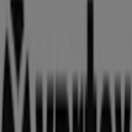
Stängt
Swedbank
Strandvägen 86 a, Lomma
556 m
Stängt
Digitalbutikerna
Toftgatan 3, Lomma
574 m