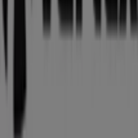
Mer information om Vartex
Se andra butiker av Vartex i
Lomma
Reklam