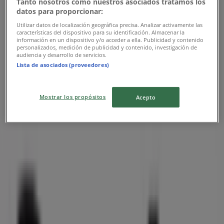
Tanto nosotros como nuestros asociados tratamos los
datos para proporcionar:
Utgår den 31/12
Utilizar datos de localización geográfica precisa. Analizar activamente las
características del dispositivo para su identificación. Almacenar la
Närmaste butiker
información en un dispositivo y/o acceder a ella. Publicidad y contenido
personalizados, medición de publicidad y contenido, investigación de
audiencia y desarrollo de servicios.
Lista de asociados (proveedores)
Vartex
Mostrar los propósitos
Acepto
JÄRNVÄGSGATAN 10, Lomma
362 m
Willys
Strandvägen 80, Lomma
546 m