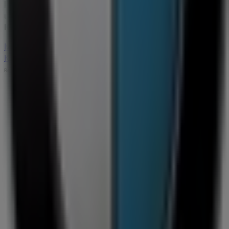
kampanjer vi har för dig denna
augusti
och hålla dig
uppdaterad om de bästa erbjudandena från
BMW
i
Kista
. Besök oss och börja spara redan idag!
Mer information om BMW
Se andra butiker av BMW i
Kista
Reklam