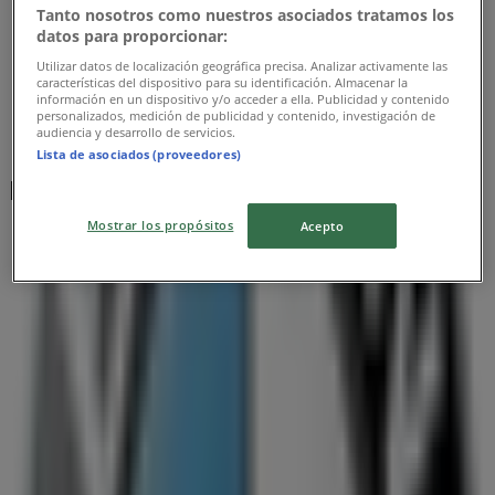
Tanto nosotros como nuestros asociados tratamos los
datos para proporcionar:
Utilizar datos de localización geográfica precisa. Analizar activamente las
características del dispositivo para su identificación. Almacenar la
información en un dispositivo y/o acceder a ella. Publicidad y contenido
personalizados, medición de publicidad y contenido, investigación de
audiencia y desarrollo de servicios.
Lista de asociados (proveedores)
Närmaste butiker
Mostrar los propósitos
Acepto
J.Lindeberg
KISTA GALLERIA, Stockholm
7 m
SOOK