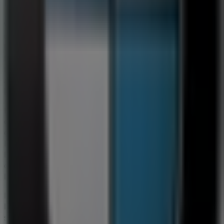
BMW
Välkommen till
BMW
-butiken på Tiendeo, där du kan
upptäcka de bästa
erbjudandena
,
kampanjerna
och
katalogerna
från detta framstående varumärke inom
Bilar och Motor
. Vår fysiska butik är belägen på
Haukadalsgatan 3
,
Kista
, där du hittar ett brett utbud
av kvalitetsprodukter som hjälper dig att spara under
hela
augusti 2026
.
På Tiendeo erbjuder vi dig den senaste informationen
om
BMW
, inklusive öppettider, exklusiva erbjudanden
och butikens exakta läge på
Haukadalsgatan 3
.
Dessutom får du tillgång till de senaste katalogerna från
BMW
, där du kan upptäcka de senaste kampanjerna och
dra nytta av stora rabatter på produkter inom
Bilar och
Motor
för dina inköp i
Kista
.
Missa inte chansen att besöka
BMW
-butiken på
Haukadalsgatan 3
för en fullständig
shoppingupplevelse. Vi bjuder in dig att utforska de