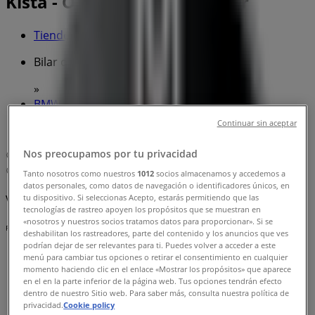
Kista - Öppettider & Rabatter
Tiendeo i Kista
»
Bilar och Motor Erbjudanden i Kista
»
BMW i Kista
»
Continuar sin aceptar
BMW | Haukadalsgatan 3
Nos preocupamos por tu privacidad
Karta
08-735 39 00
Karta
08-735 39 00
Tanto nosotros como nuestros
1012
socios almacenamos y accedemos a
datos personales, como datos de navegación o identificadores únicos, en
Vi är på väg att publicera erbjudanden från BMW
tu dispositivo. Si seleccionas Acepto, estarás permitiendo que las
tecnologías de rastreo apoyen los propósitos que se muestran en
«nosotros y nuestros socios tratamos datos para proporcionar». Si se
Reklam
deshabilitan los rastreadores, parte del contenido y los anuncios que ves
podrían dejar de ser relevantes para ti. Puedes volver a acceder a este
menú para cambiar tus opciones o retirar el consentimiento en cualquier
momento haciendo clic en el enlace «Mostrar los propósitos» que aparece
en el en la parte inferior de la página web. Tus opciones tendrán efecto
dentro de nuestro Sitio web. Para saber más, consulta nuestra política de
privacidad.
Cookie policy