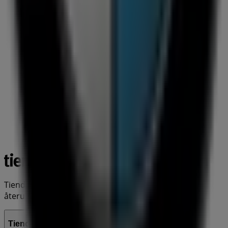
Tiendeo är en del av Shopfully, teknikföretaget som
återuppfinner lokal shopping över hela världen.
Tiendeo