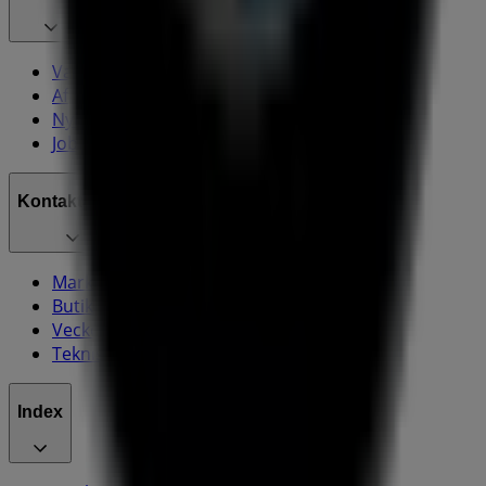
Vad vi gör
Affärslösningar
Nyheter och media
Jobba med oss
Kontakta oss
Marknadsförings- och affärsbegäran
Butiken är felaktigt angiven på kartan
Veckovis annonsfeedback
Tekniska problem och allmän feedback
Index