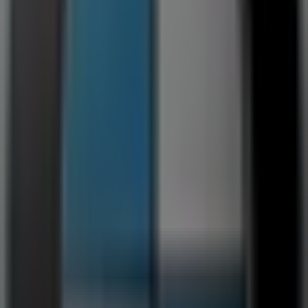
Kista Galleria, Stockholm
7 m
Teknikmagasinet
Kista Galleria, Stockholm
7 m
Öppna
Kista'deki Bilar och Motor'nin diğer
işletmeleri