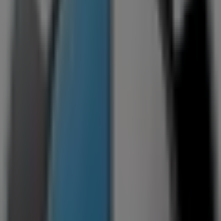
Kista Galleria, Stockholm
7 m
Öppna
Zocalo
Kista Galleria, Stockholm
7 m
Öppna
Vagabond