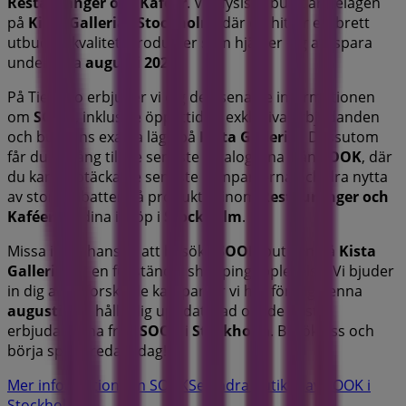
Restauranger och Kaféer
. Vår fysiska butik är belägen
på
Kista Galleria
,
Stockholm
, där du hittar ett brett
utbud av kvalitetsprodukter som hjälper dig att spara
under hela
augusti 2026
.
På Tiendeo erbjuder vi dig den senaste informationen
om
SOOK
, inklusive öppettider, exklusiva erbjudanden
och butikens exakta läge på
Kista Galleria
. Dessutom
får du tillgång till de senaste katalogerna från
SOOK
, där
du kan upptäcka de senaste kampanjerna och dra nytta
av stora rabatter på produkter inom
Restauranger och
Kaféer
för dina inköp i
Stockholm
.
Missa inte chansen att besöka
SOOK
-butiken på
Kista
Galleria
för en fullständig shoppingupplevelse. Vi bjuder
in dig att utforska de kampanjer vi har för dig denna
augusti
och hålla dig uppdaterad om de bästa
erbjudandena från
SOOK
i
Stockholm
. Besök oss och
börja spara redan idag!
Mer information om SOOK
Se andra butiker av SOOK i
Stockholm