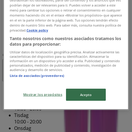
deshabilitan los rastreadores, parte del contenido y los anuncios que ves
10:00 - 20:00
podrían dejar de ser relevantes para ti. Puedes volver a acceder a este
menú para cambiar tus opciones o retirar el consentimiento en cualquier
Torsdag
momento haciendo clic en el enlace «Mostrar los propósitos» que aparece
10:00 - 20:00
en el en la parte inferior de la página web. Tus opciones tendrán efecto
Fredag
dentro de nuestro Sitio web. Para saber más, consulta nuestra política de
privacidad.
Cookie policy
10:00 - 20:00
Lördag
Tanto nosotros como nuestros asociados tratamos los
datos para proporcionar:
10:00 - 18:00
Utilizar datos de localización geográfica precisa. Analizar activamente las
Karta
0812058665
características del dispositivo para su identificación. Almacenar la
información en un dispositivo y/o acceder a ella. Publicidad y contenido
personalizados, medición de publicidad y contenido, investigación de
Stängt
audiencia y desarrollo de servicios.
Lista de asociados (proveedores)
Söndag
Mostrar los propósitos
Acepto
10:00 - 18:00
Måndag
10:00 - 20:00
Tisdag
10:00 - 20:00
Onsdag