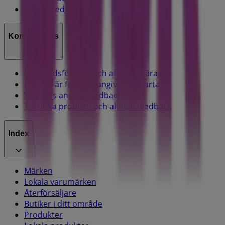
Jobba med oss
Kontakta oss
Marknadsförings- och affärsbegäran
Butiken är felaktigt angiven på kartan
Veckovis annonsfeedback
Tekniska problem och allmän feedback
Index
Märken
Lokala varumärken
Återförsäljare
Butiker i ditt område
Produkter