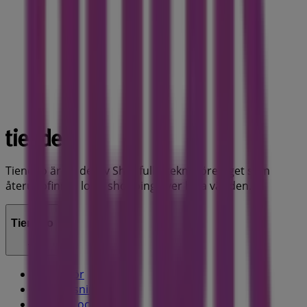
Tiendeo är en del av Shopfully, teknikföretaget som
återuppfinner lokal shopping över hela världen.
Tiendeo
Vad vi gör
Affärslösningar
Nyheter och media