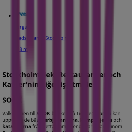
Bergans
Fredsgatan 5, Stockholm
138 m
Stockholm'deki Restauranger och
Kaféer'nin diğer işletmeleri
SOOK
Välkommen till
SOOK
-butiken på Tiendeo, där du kan
upptäcka de bästa
erbjudandena
,
kampanjerna
och
katalogerna
från detta framstående varumärke inom