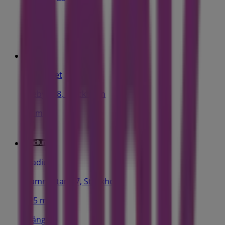
43 m
Golfhäftet
Oleby 418, Stockholm
43 m
Stadium
Hamngatan 37, Stockholm
125 m
Stängt