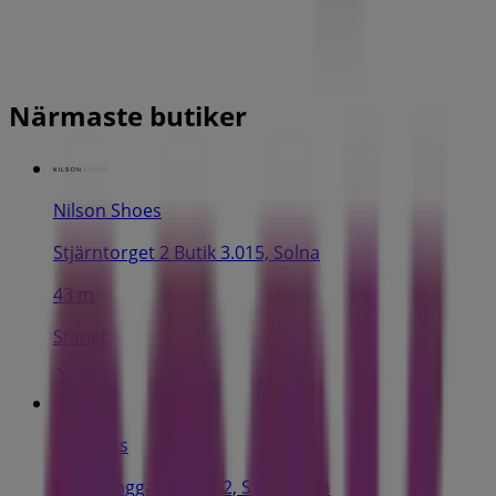
Närmaste butiker
Nilson Shoes
Stjärntorget 2 Butik 3.015, Solna
43 m
Stängt
Skechers
Drottninggatan 50-52, Stockholm