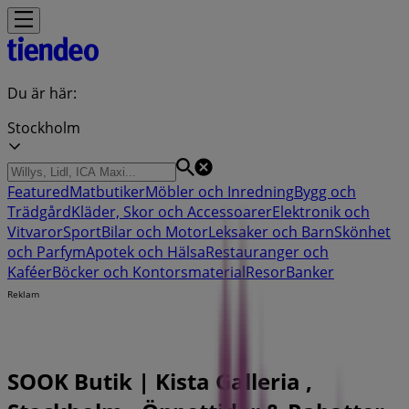
Du är här:
Stockholm
Featured
Matbutiker
Möbler och Inredning
Bygg och
Trädgård
Kläder, Skor och Accessoarer
Elektronik och
Vitvaror
Sport
Bilar och Motor
Leksaker och Barn
Skönhet
och Parfym
Apotek och Hälsa
Restauranger och
Kaféer
Böcker och Kontorsmaterial
Resor
Banker
Reklam
SOOK Butik | Kista Galleria ,