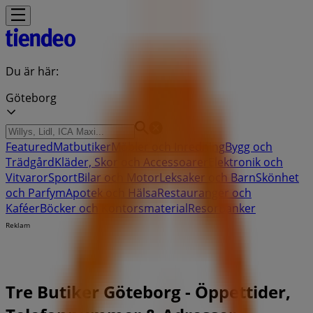
Du är här:
Göteborg
Featured
Matbutiker
Möbler och Inredning
Bygg och
Trädgård
Kläder, Skor och Accessoarer
Elektronik och
Vitvaror
Sport
Bilar och Motor
Leksaker och Barn
Skönhet
och Parfym
Apotek och Hälsa
Restauranger och
Kaféer
Böcker och Kontorsmaterial
Resor
Banker
Reklam
Tre Butiker Göteborg - Öppettider,