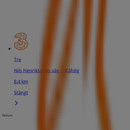
Tre
Nils Henrikssons väg 3, Kåhög
8.4 km
Stängt
Reklam