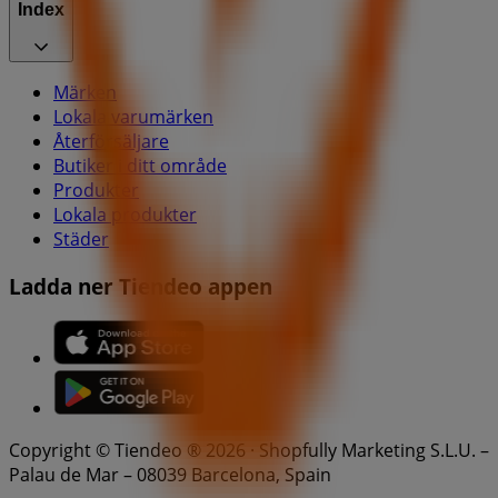
Index
Märken
Lokala varumärken
Återförsäljare
Butiker i ditt område
Produkter
Lokala produkter
Städer
Ladda ner Tiendeo appen
Copyright © Tiendeo ® 2026 · Shopfully Marketing S.L.U. –
Palau de Mar – 08039 Barcelona, Spain