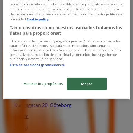
momento haciendo clic en el enlace «Mostrar los propósitos» que aparece
en el en la parte inferior de la página web. Tus opciones tendrán efecto
dentro de nuestro Sitio web. Para saber más, consulta nuestra política de
Tre
privacidad.
Cookie policy
Tanto nosotros como nuestros asociados tratamos los
Östra Larmgatan 15, Göteborg
datos para proporcionar:
545 m
Utilizar datos de localización geográfica precisa. Analizar activamente las
características del dispositivo para su identificación. Almacenar la
información en un dispositivo y/o acceder a ella. Publicidad y contenido
Stängt
personalizados, medición de publicidad y contenido, investigación de
audiencia y desarrollo de servicios.
Lista de asociados (proveedores)
Mostrar los propósitos
Acepto
Tre
Kungsgatan 20, Göteborg
1.0 km
Stängt