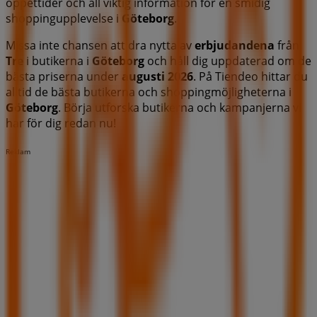
öppettider och all viktig information för en smidig
shoppingupplevelse i
Göteborg
.
Missa inte chansen att dra nytta av
erbjudandena
från
Tre
i butikerna i
Göteborg
och håll dig uppdaterad om de
bästa priserna under
augusti 2026
. På Tiendeo hittar du
alltid de bästa butikerna och shoppingmöjligheterna i
Göteborg
. Börja utforska butikerna och kampanjerna vi
har för dig redan nu!
Reklam