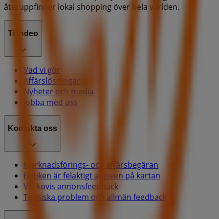
återuppfinner lokal shopping över hela världen.
Tiendeo
Vad vi gör
Affärslösningar
Nyheter och media
Jobba med oss
Kontakta oss
Marknadsförings- och affärsbegäran
Butiken är felaktigt angiven på kartan
Veckovis annonsfeedback
Tekniska problem och allmän feedback