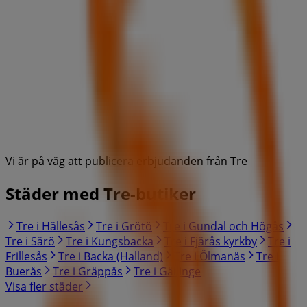
Vi är på väg att publicera erbjudanden från Tre
Städer med Tre-butiker
Tre i Hällesås
Tre i Grötö
Tre i Gundal och Högås
Tre i Särö
Tre i Kungsbacka
Tre i Fjärås kyrkby
Tre i
Frillesås
Tre i Backa (Halland)
Tre i Ölmanäs
Tre i
Buerås
Tre i Gräppås
Tre i Gällinge
Visa fler städer