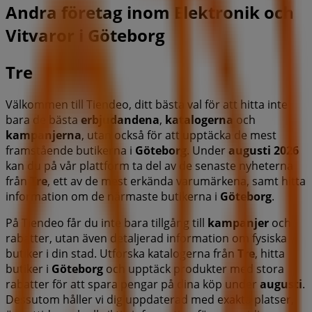
Andra företag inom Elektronik och
Vitvaror i Göteborg
Tre
Välkommen till Tiendeo, ditt bästa val för att hitta inte
bara de bästa
erbjudandena
,
katalogerna
och
kampanjerna
, utan också för att upptäcka de mest
framstående butikerna i
Göteborg
. Under
augusti 2026
kan du på vår plattform ta del av de senaste nyheterna
från
Tre
, ett av de mest erkända varumärkena, samt hitta
information om de närmaste butikerna i
Göteborg
.
På Tiendeo får du inte bara tillgång till
kampanjer
och
rabatter, utan även detaljerad information om fysiska
butiker i din stad. Utforska katalogerna från
Tre
, hitta
butiker i
Göteborg
och upptäck produkter med stora
rabatter för att spara pengar på dina köp under
augusti
.
Dessutom håller vi dig uppdaterad med exakta platser,