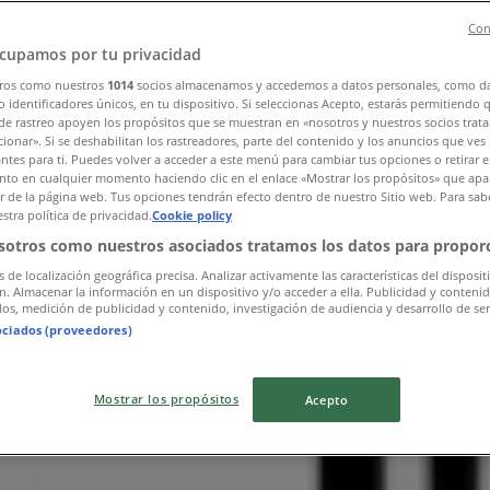
Con
cupamos por tu privacidad
ros como nuestros
1014
socios almacenamos y accedemos a datos personales, como d
 identificadores únicos, en tu dispositivo. Si seleccionas Acepto, estarás permitiendo 
de rastreo apoyen los propósitos que se muestran en «nosotros y nuestros socios trat
ionar». Si se deshabilitan los rastreadores, parte del contenido y los anuncios que ves
antes para ti. Puedes volver a acceder a este menú para cambiar tus opciones o retirar e
to en cualquier momento haciendo clic en el enlace «Mostrar los propósitos» que apar
or de la página web. Tus opciones tendrán efecto dentro de nuestro Sitio web. Para sab
stra política de privacidad.
Cookie policy
sotros como nuestros asociados tratamos los datos para proporc
s de localización geográfica precisa. Analizar activamente las características del disposit
ón. Almacenar la información en un dispositivo y/o acceder a ella. Publicidad y conteni
os, medición de publicidad y contenido, investigación de audiencia y desarrollo de ser
ociados (proveedores)
Mostrar los propósitos
Acepto