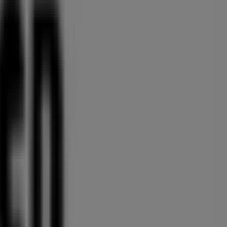
alogerna
från detta framstående varumärke inom
Möbler
sprodukter som hjälper dig att spara under hela
augusti
ch butikens exakta läge på
Marknadsvägen 9
. Dessutom
a av stora rabatter på produkter inom
Möbler och