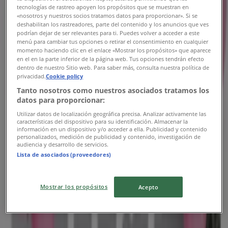
tecnologías de rastreo apoyen los propósitos que se muestran en
«nosotros y nuestros socios tratamos datos para proporcionar». Si se
deshabilitan los rastreadores, parte del contenido y los anuncios que ves
podrían dejar de ser relevantes para ti. Puedes volver a acceder a este
menú para cambiar tus opciones o retirar el consentimiento en cualquier
momento haciendo clic en el enlace «Mostrar los propósitos» que aparece
Bygghemma
en el en la parte inferior de la página web. Tus opciones tendrán efecto
dentro de nuestro Sitio web. Para saber más, consulta nuestra política de
privacidad.
Cookie policy
25-50% rabatt!
Tanto nosotros como nuestros asociados tratamos los
datos para proporcionar:
Utgår den 20/8
Utilizar datos de localización geográfica precisa. Analizar activamente las
{"numCatalogs":1}
características del dispositivo para su identificación. Almacenar la
información en un dispositivo y/o acceder a ella. Publicidad y contenido
Adresser och öppettider
personalizados, medición de publicidad y contenido, investigación de
audiencia y desarrollo de servicios.
Bygghemma
Lista de asociados (proveedores)
Mostrar los propósitos
Acepto
Bygghemma
Victor Hasselblads gata 11, Göteborg