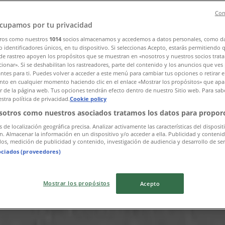
Con
cupamos por tu privacidad
ros como nuestros
1014
socios almacenamos y accedemos a datos personales, como d
 identificadores únicos, en tu dispositivo. Si seleccionas Acepto, estarás permitiendo 
de rastreo apoyen los propósitos que se muestran en «nosotros y nuestros socios trat
ionar». Si se deshabilitan los rastreadores, parte del contenido y los anuncios que ves
antes para ti. Puedes volver a acceder a este menú para cambiar tus opciones o retirar e
to en cualquier momento haciendo clic en el enlace «Mostrar los propósitos» que apar
or de la página web. Tus opciones tendrán efecto dentro de nuestro Sitio web. Para sab
stra política de privacidad.
Cookie policy
sotros como nuestros asociados tratamos los datos para proporc
ster i Örebro
s de localización geográfica precisa. Analizar activamente las características del disposit
ón. Almacenar la información en un dispositivo y/o acceder a ella. Publicidad y conteni
os, medición de publicidad y contenido, investigación de audiencia y desarrollo de ser
ociados (proveedores)
Mostrar los propósitos
Acepto